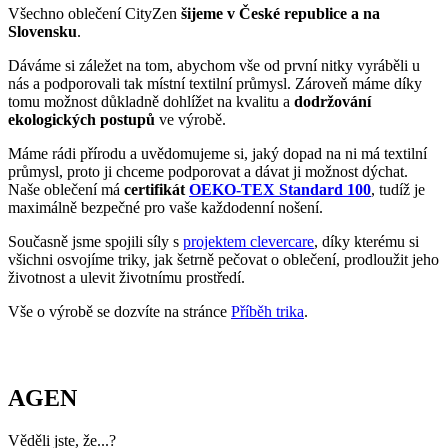
Vše o výrobě se dozvíte na stránce
Příběh trika
.
AGEN
Věděli jste, že...?
Agen je město v jihozápadní Francii, ve kterém žije cca 35 tis.
obyvatel. Má strategickou polohu mezi městy Bordeaux a Toulouse
na řece Garonne.
Zajímavosti:
Město založili Římané pod názvem Aginum a má bohatou
antickou i středověkou historii.
Jsou zde rozsáhlé švestkové sady, v současnosti opouští
továrny 35 000 tun sušených švestek.
Město je známé svým rugby klubem SU Agen, který patří
mezi historicky významné kluby ve Francii.
Pokud město navštíví triko CityZen, pošlete nám fotku na:
mailto:kolemsveta@cityzenwear.cz