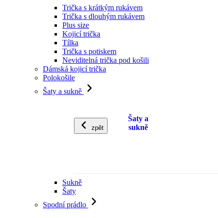
Trička s krátkým rukávem
Trička s dlouhým rukávem
Plus size
Kojicí trička
Tílka
Trička s potiskem
Neviditelná trička pod košili
Dámská kojicí trička
Polokošile
Šaty a sukně
Šaty a
sukně
zpět
Sukně
Šaty
Spodní prádlo