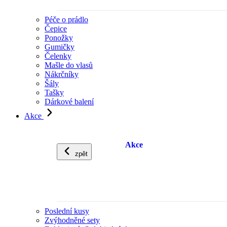
Péče o prádlo
Čepice
Ponožky
Gumičky
Čelenky
Mašle do vlasů
Nákrčníky
Šály
Tašky
Dárkové balení
Akce
Akce
zpět
Poslední kusy
Zvýhodněné sety