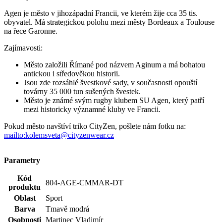
Parametry
Kód
804-AGE-CMMAR-DT
produktu
Oblast
Sport
Barva
Tmavě modrá
Osobnosti
Martinec Vladimír
Složení
100% bavlna
materiálu
Střih
Klasický / Regular | Bez kapsičky
Výstřih
Do U
Rukáv
Krátký
Klíčové
Není vidět pot | Odolá špíně | Snižuje zápach | Silně
vlastnosti
saje | Rychle schne | 100% Prémiová bavlna
Potisk
Ano
Pohlaví
Muž
Typ
Trička
oblečení
Spolupráce
Čeští mistři
Hodnocení produktu