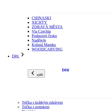
CHINASKI
XICHTY
ZDRAVÁ MĚSTA
Via Czechia
Podporuji česko
NadějeJe
Krásná Mamka
WOODCARVING
Děti
Děti
zpět
Trička s krátkým rukávem
Trička s potiskem