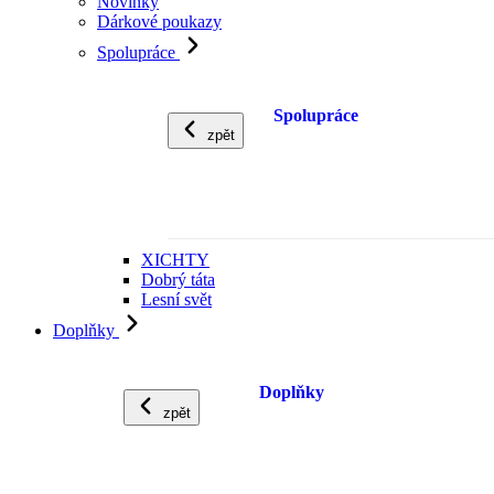
Novinky
Dárkové poukazy
Spolupráce
Spolupráce
zpět
XICHTY
Dobrý táta
Lesní svět
Doplňky
Doplňky
zpět