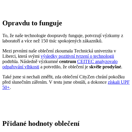
Přidané hodnoty oblečení
Všechno oblečení CityZen
šijeme v České republice a na
Slovensku
.
Dáváme si záležet na tom, abychom vše od první nitky vyráběli u
nás a podporovali tak místní textilní průmysl. Zároveň máme díky
tomu možnost důkladně dohlížet na kvalitu a
dodržování
ekologických postupů
ve výrobě.
Máme rádi přírodu a uvědomujeme si, jaký dopad na ni má textilní
průmysl, proto ji chceme podporovat a dávat ji možnost dýchat.
Naše oblečení má
certifikát
OEKO-TEX Standard 100
, tudíž je
maximálně bezpečné pro vaše každodenní nošení.
Současně jsme spojili síly s
projektem clevercare
, díky kterému si
všichni osvojíme triky, jak šetrně pečovat o oblečení, prodloužit jeho
životnost a ulevit životnímu prostředí.