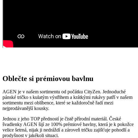
pánské tričko s kulatým výstřihem a krátkými rukávy patří v našem
sortimentu mezi oblíbence, které se každoročně řadí mezi
nejprodávanější kousky.
Jednou z jeho TOP předností je čistě přírodní materiál. České
švadlenky AGEN šijí ze 100% prémiové bavlny, která je k pokožce
velice šetrná, nijak ji nedráždí a zároveň tričku zajišťuje pohodlí a
prodyšnost v jakékoli situaci.
Opravdu to funguje
To, že naše technologie doopravdy funguje, potvrzují výzkumy z
laboratoří a více než 150 tisíc spokojených zákazníků.
Mezi prvními naše oblečení zkoumala Technická univerzita v
Liberci, která svými
výsledky pozitivní tvrzení o technologii
podtrhla. Následně výzkumné
centrum
CEITEC analyzovalo
odpařování vlhkosti
a potvrdilo, že oblečení je
skvěle prodyšné
.
Také jsme si nechali změřit, zda oblečení CityZen chrání pokožku
před slunečním zářením. V testu jsme obstáli, a dokonce
získali UPF
50+
.