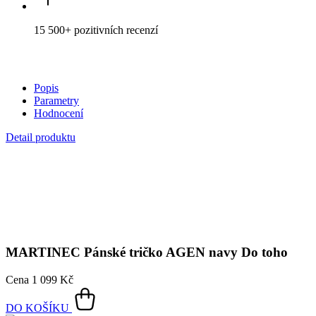
MARTINEC
Pánské tričko AGEN navy Do toho
Cena
1 099 Kč
DO KOŠÍKU
Vladimír Martinec
(22. prosince 1949)
Bývalý český hokejový útočník a trenér, považovaný za jednu z
nejvýraznějších postav československého hokeje 70. let. S hokejem
začal v sedmi letech na zamrzlém rybníku ve své rodné Lomnici nad
Popelkou.
V patnácti letech přestoupil do Tesly Pardubice, kde strávil většinu
své hráčské kariéry. Během 539 zápasů v československé lize
vstřelil 343 gólů. Martinec byl známý svou technickou zdatností a
kreativitou, což mu vyneslo přezdívku "Lišák". Na mezinárodní
scéně reprezentoval Československo v 289 utkáních, ve kterých
zaznamenal 155 gólů.