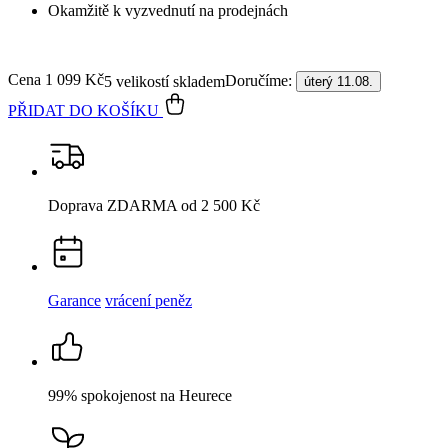
Garance
vrácení peněz
99% spokojenost
na Heurece
15 500+
pozitivních recenzí
Popis
Parametry
Hodnocení
Detail produktu