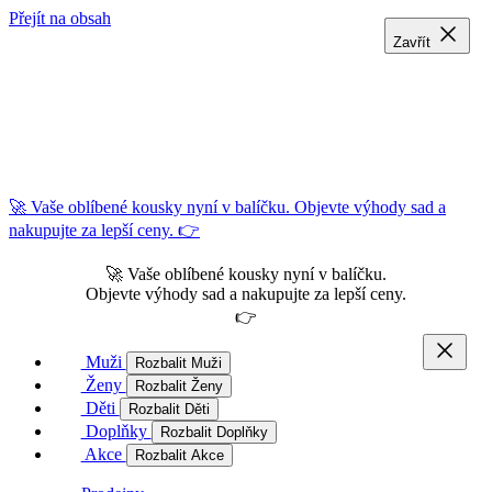
Přejít na obsah
Zavřít
Zavřít
Zavřít
🚀 Vaše oblíbené kousky nyní v balíčku. Objevte výhody sad a
nakupujte za lepší ceny. 👉
🚀 Vaše oblíbené kousky nyní v balíčku.
Objevte výhody sad a nakupujte za lepší ceny.
👉
Muži
Rozbalit Muži
Ženy
Rozbalit Ženy
Děti
Rozbalit Děti
Doplňky
Rozbalit Doplňky
Akce
Rozbalit Akce