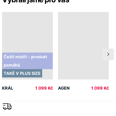
KRÁL
AGEN
1 099 Kč
1 099 Kč
Doprava ZDARMA
od 2 500 Kč
Garance
vrácení peněz
99% spokojenost
na Heurece