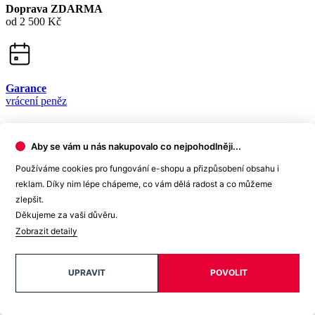
15 500+
pozitivních recenzí
Zákaznická podpora
+420 469 811 310
(Po–Pá 9–16)
Aby se vám u nás nakupovalo co nejpohodlněji...
dotazy@cityzenwear.cz
Používáme cookies pro fungování e-shopu a přizpůsobení obsahu i
reklam. Díky nim lépe chápeme, co vám dělá radost a co můžeme
zlepšit.
Děkujeme za vaši důvěru.
Zobrazit detaily
UPRAVIT
POVOLIT