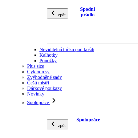
Spodní
prádlo
zpět
Neviditelná trička pod košili
Kalhotky
Ponožky
Plus size
Cyklodresy
Zvýhodněné sady
Čeští mistři
Dárkové poukazy
Novinky
Spolupráce
Spolupráce
zpět