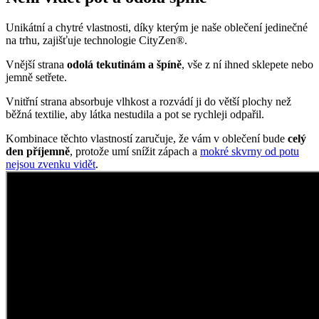
Oblečte si prémiovou bavlnu
AGEN je v našem sortimentu od počátku CityZen. Jednoduché