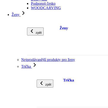
Podporuji česko
WOODCARVING
Ženy
Ženy
zpět
Nejprodávanější produkty pro ženy
Trička
Trička
zpět