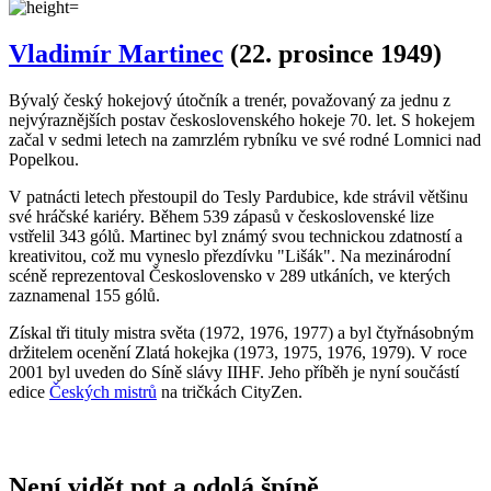
Získal tři tituly mistra světa (1972, 1976, 1977) a byl čtyřnásobným
držitelem ocenění Zlatá hokejka (1973, 1975, 1976, 1979). V roce
2001 byl uveden do Síně slávy IIHF. Jeho příběh je nyní součástí
edice
Českých mistrů
na tričkách CityZen.
Není vidět pot a odolá špíně
Unikátní a chytré vlastnosti, díky kterým je naše oblečení jedinečné
na trhu, zajišťuje technologie CityZen®.
Vnější strana
odolá tekutinám a špíně
, vše z ní ihned sklepete nebo
jemně setřete.
Vnitřní strana absorbuje vlhkost a rozvádí ji do větší plochy než
běžná textilie, aby látka nestudila a pot se rychleji odpařil.
Kombinace těchto vlastností zaručuje, že vám v oblečení bude
celý
den příjemně
, protože umí snížit zápach a
mokré skvrny od potu
nejsou zvenku vidět
.