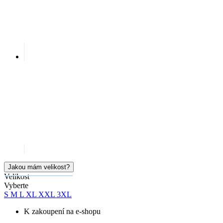
Jakou mám velikost?
Velikost
Vyberte
S
M
L
XL
XXL
3XL
K zakoupení na e-shopu
Okamžitě k vyzvednutí na prodejnách
Cena
1 099 Kč
Doručíme:
5 velikostí skladem
úterý 11.08.
PŘIDAT DO KOŠÍKU
Doprava ZDARMA
od 2 500 Kč