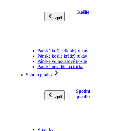
Košile
zpět
Pánské košile dlouhý rukáv
Pánské košile krátký rukáv
Pánské volnočasové košile
Pánská neviditelná trička
Spodní prádlo
Spodní
prádlo
zpět
Boxerky