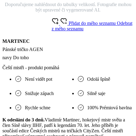
Doporučujeme nahlédnout do tabulky velikostí. Fotografie mohou
být upravené či vygenerované AI.
Přidat do mého seznamu
Odebrat
z mého seznamu
MARTINEC
Pánské tričko AGEN
navy Do toho
Čeští mistři - produkt pomáhá
Není vidět pot
Odolá špíně
Snižuje zápach
Silně saje
Rychle schne
100% Prémiová bavlna
K odeslání do 3 dnů.
Vladimír Martinec, hokejový mistr světa a
člen Síně slávy IIHF, patří k legendám 70. let. Jeho příběh je
součástí edice Českých mistrů na tričkách CityZen. Čeští mistři