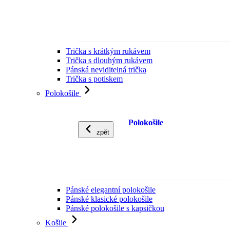
Trička s krátkým rukávem
Trička s dlouhým rukávem
Pánská neviditelná trička
Trička s potiskem
Polokošile
Polokošile
zpět
Pánské elegantní polokošile
Pánské klasické polokošile
Pánské polokošile s kapsičkou
Košile