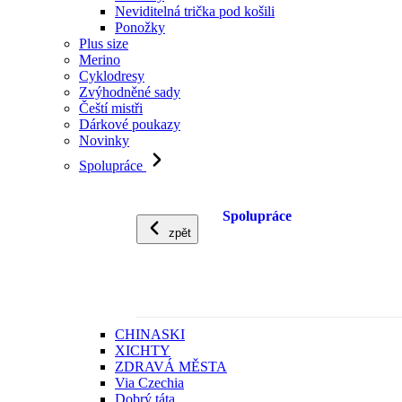
Neviditelná trička pod košili
Ponožky
Plus size
Merino
Cyklodresy
Zvýhodněné sady
Čeští mistři
Dárkové poukazy
Novinky
Spolupráce
Spolupráce
zpět
CHINASKI
XICHTY
ZDRAVÁ MĚSTA
Via Czechia
Dobrý táta