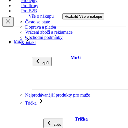
Prodejny
Pro firmy
Pro B2B
Vše o nákupu
Rozbalit Vše o nákupu
Často se ptáte
Doprava a platba
Vrácení zboží a reklamace
Obchodní podmínky
Muži
Kontakt
Muži
zpět
Nejprodávanější produkty pro muže
Trička
Trička
zpět