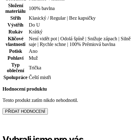
Tento produkt zatím nikdo nehodnotil.
PŘIDAT HODNOCENÍ
Vybrali jsme pro vás
Čeští mistři - produkt
pomáhá
TAKÉ V PLUS SIZE