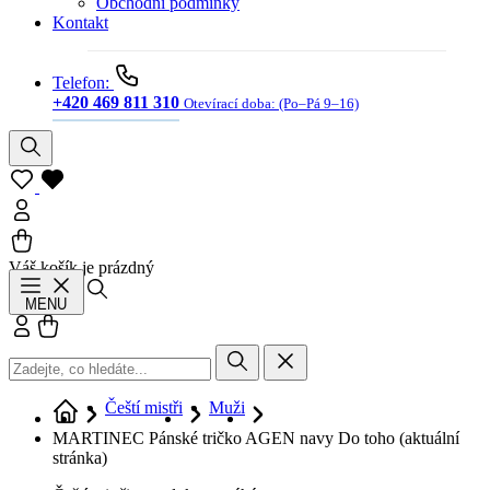
Obchodní podmínky
Kontakt
Telefon:
+420 469 811 310
Otevírací doba:
(Po–Pá 9–16)
Váš košík je prázdný
Hledat
MENU
Přihlásit se
Košík
Čeští mistři
Muži
MARTINEC Pánské tričko AGEN navy Do toho
(aktuální
stránka)