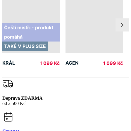
TAKÉ V PLUS SIZE
KRÁL
AGEN
1 099 Kč
1 099 Kč
Doprava ZDARMA
od 2 500 Kč
Garance
vrácení peněz
99% spokojenost
na Heurece