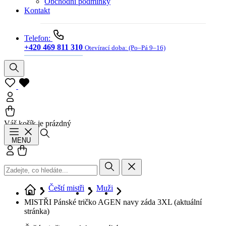
Obchodní podmínky
Kontakt
Telefon:
+420 469 811 310
Otevírací doba:
(Po–Pá 9–16)
Váš košík je prázdný
Hledat
MENU
Přihlásit se
Košík
Čeští mistři
Muži
MISTŘI Pánské tričko AGEN navy záda 3XL
(aktuální
stránka)