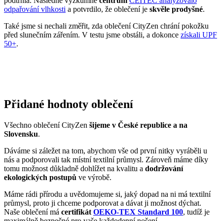
Přidané hodnoty oblečení
Všechno oblečení CityZen
šijeme v České republice a na
Slovensku
.
Dáváme si záležet na tom, abychom vše od první nitky vyráběli u
nás a podporovali tak místní textilní průmysl. Zároveň máme díky
tomu možnost důkladně dohlížet na kvalitu a
dodržování
ekologických postupů
ve výrobě.
Máme rádi přírodu a uvědomujeme si, jaký dopad na ni má textilní
průmysl, proto ji chceme podporovat a dávat ji možnost dýchat.
Naše oblečení má
certifikát
OEKO-TEX Standard 100
, tudíž je
maximálně bezpečné pro vaše každodenní nošení.
Současně jsme spojili síly s
projektem clevercare
, díky kterému si
všichni osvojíme triky, jak šetrně pečovat o oblečení, prodloužit jeho
životnost a ulevit životnímu prostředí.
Vše o výrobě se dozvíte na stránce
Příběh trika
.