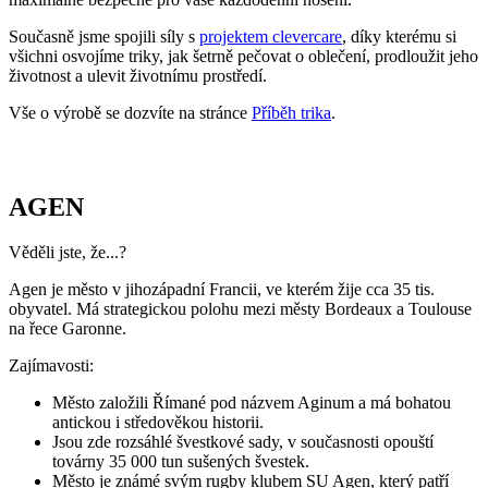
AGEN
Věděli jste, že...?
Agen je město v jihozápadní Francii, ve kterém žije cca 35 tis.
obyvatel. Má strategickou polohu mezi městy Bordeaux a Toulouse
na řece Garonne.
Zajímavosti:
Město založili Římané pod názvem Aginum a má bohatou
antickou i středověkou historii.
Jsou zde rozsáhlé švestkové sady, v současnosti opouští
továrny 35 000 tun sušených švestek.
Město je známé svým rugby klubem SU Agen, který patří
mezi historicky významné kluby ve Francii.
Pokud město navštíví triko CityZen, pošlete nám fotku na:
mailto:kolemsveta@cityzenwear.cz
Parametry