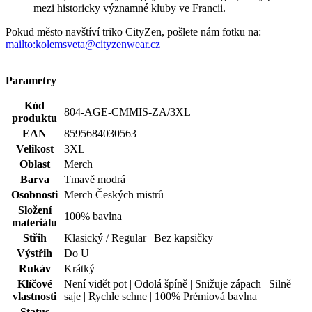
Kód
804-AGE-CMMIS-ZA/3XL
produktu
EAN
8595684030563
Velikost
3XL
Oblast
Merch
Barva
Tmavě modrá
Osobnosti
Merch Českých mistrů
Složení
100% bavlna
materiálu
Střih
Klasický / Regular | Bez kapsičky
Výstřih
Do U
Rukáv
Krátký
Klíčové
Není vidět pot | Odolá špíně | Snižuje zápach | Silně
vlastnosti
saje | Rychle schne | 100% Prémiová bavlna
Status
Novinka
produktu
Potisk
Ano
Pohlaví
Muž
Typ
Trička
oblečení
Spolupráce
Čeští mistři