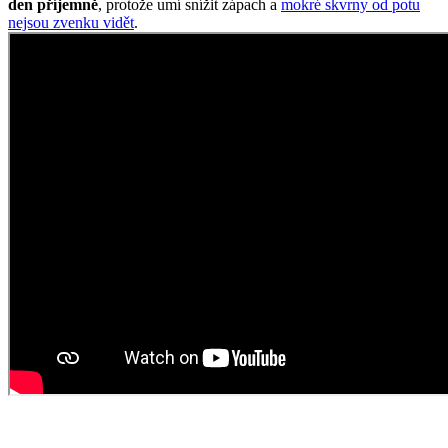
Oblečte si prémiovou bavlnu
AGEN je v našem sortimentu od počátku CityZen. Jednoduché
pánské tričko s kulatým výstřihem a krátkými rukávy patří v našem
sortimentu mezi oblíbence, které se každoročně řadí mezi
nejprodávanější kousky.