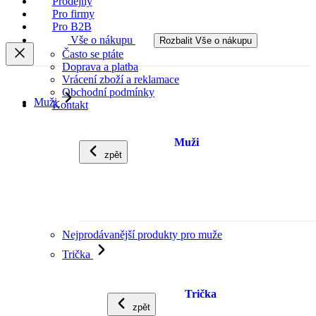
Prodejny
Pro firmy
Pro B2B
Vše o nákupu
Rozbalit Vše o nákupu
Často se ptáte
Doprava a platba
Vrácení zboží a reklamace
Obchodní podmínky
Muži
Kontakt
Muži
zpět
Nejprodávanější produkty pro muže
Trička
Trička
zpět