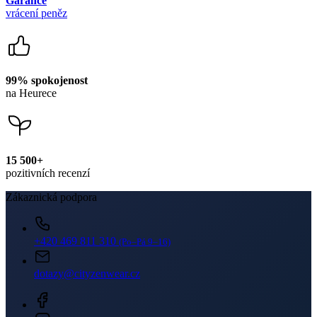
15 500+
pozitivních recenzí
Zákaznická podpora
+420 469 811 310
(Po–Pá 9–16)
dotazy@cityzenwear.cz