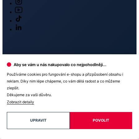
Newsletter
Získejte slevy jen pro přihlášené, buďte informováni o akcích.
Váš e-mail
Aby se vám u nás nakupovalo co nejpohodlněji...
PŘIHLÁSIT SE K ODBĚRU
Používáme cookies pro fungování e-shopu a přizpůsobení obsahu i
Odesláním souhlasíte se
zpracováním osobních údajů
.
reklam. Díky nim lépe chápeme, co vám dělá radost a co můžeme
zlepšit.
Děkujeme za vaši důvěru.
Zobrazit detaily
Prodejny
UPRAVIT
POVOLIT
OC Westfield Chodov
Roztylská 2321 /19, Praha 4