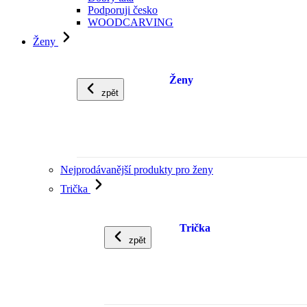
Podporuji česko
WOODCARVING
Ženy
Ženy
zpět
Nejprodávanější produkty pro ženy
Trička
Trička
zpět