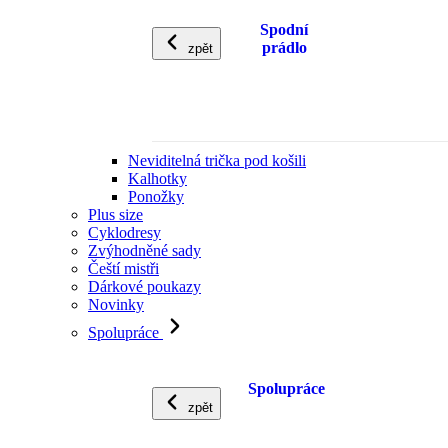
Spodní
prádlo
zpět
Neviditelná trička pod košili
Kalhotky
Ponožky
Plus size
Cyklodresy
Zvýhodněné sady
Čeští mistři
Dárkové poukazy
Novinky
Spolupráce
Spolupráce
zpět