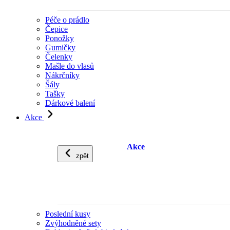
Péče o prádlo
Čepice
Ponožky
Gumičky
Čelenky
Mašle do vlasů
Nákrčníky
Šály
Tašky
Dárkové balení
Akce
Akce
zpět
Poslední kusy
Zvýhodněné sety