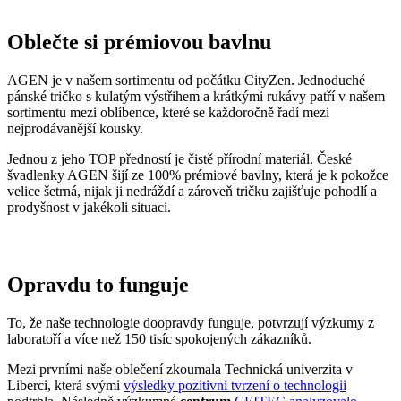
Jednou z jeho TOP předností je čistě přírodní materiál. České
švadlenky AGEN šijí ze 100% prémiové bavlny, která je k pokožce
velice šetrná, nijak ji nedráždí a zároveň tričku zajišťuje pohodlí a
prodyšnost v jakékoli situaci.
Opravdu to funguje
To, že naše technologie doopravdy funguje, potvrzují výzkumy z
laboratoří a více než 150 tisíc spokojených zákazníků.
Mezi prvními naše oblečení zkoumala Technická univerzita v
Liberci, která svými
výsledky pozitivní tvrzení o technologii
podtrhla. Následně výzkumné
centrum
CEITEC analyzovalo
odpařování vlhkosti
a potvrdilo, že oblečení je
skvěle prodyšné
.
Také jsme si nechali změřit, zda oblečení CityZen chrání pokožku
před slunečním zářením. V testu jsme obstáli, a dokonce
získali UPF
50+
.