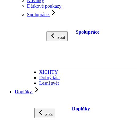
Novinky
Dárkové poukazy
Spolupráce
Spolupráce
zpět
XICHTY
Dobrý táta
Lesní svět
Doplňky
Doplňky
zpět