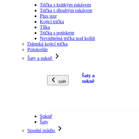
Trička s krátkým rukávem
Trička s dlouhým rukávem
Plus size
Kojicí trička
Tílka
Trička s potiskem
Neviditelná trička pod košili
Dámská kojicí trička
Polokošile
Šaty a sukně
Šaty a
sukně
zpět
Sukně
Šaty
Spodní prádlo