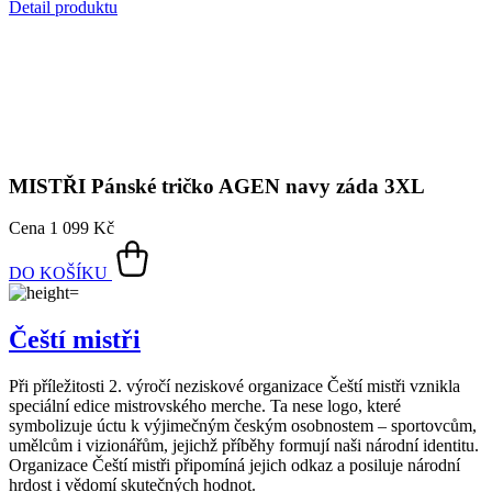
MISTŘI
Pánské tričko AGEN navy záda 3XL
Cena
1 099 Kč
DO KOŠÍKU
Čeští mistři
Při příležitosti 2. výročí neziskové organizace Čeští mistři vznikla
speciální edice mistrovského merche. Ta nese logo, které
symbolizuje úctu k výjimečným českým osobnostem – sportovcům,
umělcům i vizionářům, jejichž příběhy formují naši národní identitu.
Organizace Čeští mistři připomíná jejich odkaz a posiluje národní
hrdost i vědomí skutečných hodnot.
Trička nejsou jen nositelem této myšlenky, ale sama o sobě
představují výjimečný produkt – nepropouštějí pot, odolávají špíně a
snižují zápach, a to díky inovativní technologii CityZen®.
Tato edice je symbolem jedinečnosti i podpory českého talentu. Celý
výtěžek z jejího prodeje putuje do nadačního fondu CityZen.