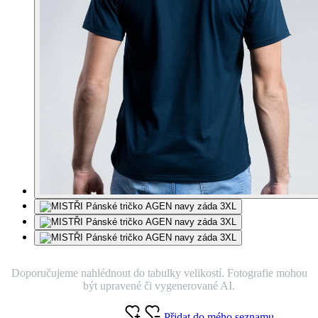
Doporučujeme nahlédnout do tabulky velikostí. Fotografie mohou
být upravené či vygenerované AI.
Přidat do mého seznamu