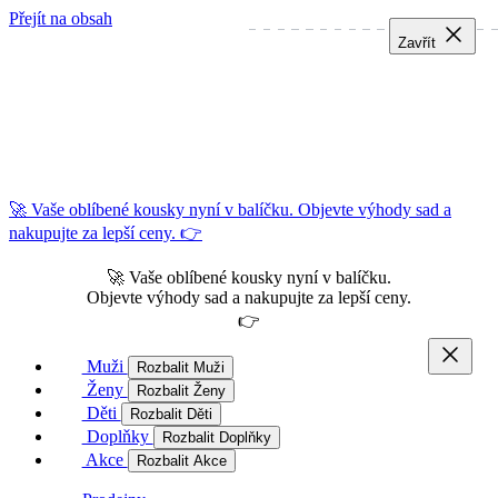
Přejít na obsah
Zavřít
Zavřít
Zavřít
🚀 Vaše oblíbené kousky nyní v balíčku. Objevte výhody sad a
nakupujte za lepší ceny. 👉
🚀 Vaše oblíbené kousky nyní v balíčku.
Objevte výhody sad a nakupujte za lepší ceny.
👉
Muži
Rozbalit Muži
Ženy
Rozbalit Ženy
Děti
Rozbalit Děti
Doplňky
Rozbalit Doplňky
Akce
Rozbalit Akce