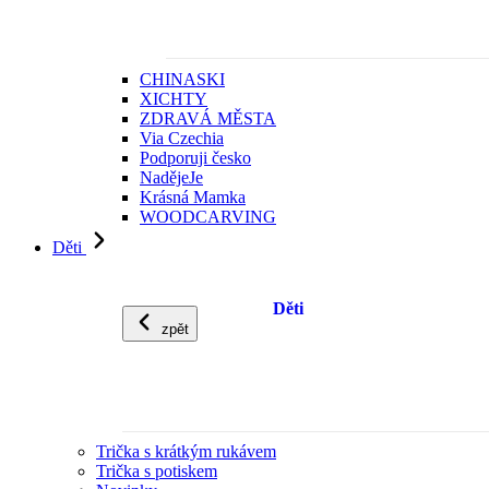
CHINASKI
XICHTY
ZDRAVÁ MĚSTA
Via Czechia
Podporuji česko
NadějeJe
Krásná Mamka
WOODCARVING
Děti
Děti
zpět
Trička s krátkým rukávem
Trička s potiskem