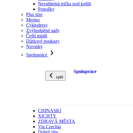
Neviditelná trička pod košili
Ponožky
Plus size
Merino
Cyklodresy
Zvýhodněné sady
Čeští mistři
Dárkové poukazy
Novinky
Spolupráce
Spolupráce
zpět
CHINASKI
XICHTY
ZDRAVÁ MĚSTA
Via Czechia
Dobrý táta