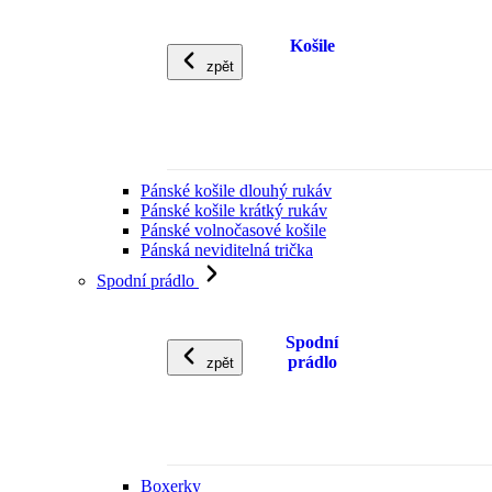
Košile
zpět
Pánské košile dlouhý rukáv
Pánské košile krátký rukáv
Pánské volnočasové košile
Pánská neviditelná trička
Spodní prádlo
Spodní
prádlo
zpět
Boxerky