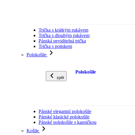
Trička s krátkým rukávem
Trička s dlouhým rukávem
Pánská neviditelná trička
Trička s potiskem
Polokošile
Polokošile
zpět
Pánské elegantní polokošile
Pánské klasické polokošile
Pánské polokošile s kapsičkou
Košile