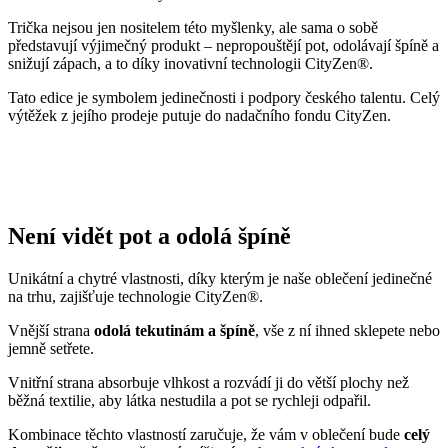
Není vidět pot a odolá špíně
Unikátní a chytré vlastnosti, díky kterým je naše oblečení jedinečné
na trhu, zajišťuje technologie CityZen®.
Vnější strana
odolá tekutinám a špíně
, vše z ní ihned sklepete nebo
jemně setřete.
Vnitřní strana absorbuje vlhkost a rozvádí ji do větší plochy než
běžná textilie, aby látka nestudila a pot se rychleji odpařil.
Kombinace těchto vlastností zaručuje, že vám v oblečení bude
celý
den příjemně
, protože umí snížit zápach a
mokré skvrny od potu
nejsou zvenku vidět
.