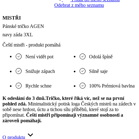
Odebrat z mého seznamu
MISTŘI
Pánské tričko AGEN
navy záda 3XL
Čeští mistři - produkt pomáhá
Není vidět pot
Odolá špíně
Snižuje zápach
Silně saje
Rychle schne
100% Prémiová bavlna
K odeslání do 3 dnů.
Tričko, které říká víc, než se na první
pohled zdá.
Minimalistický potisk loga Českých mistrů na zádech v
sobě nese hrdost, úctu a tichou sílu příběhů, které stojí za to
připomínat.
Čeští mistři připomínají významné osobnosti a
zároveň pomáhají.
O produktu