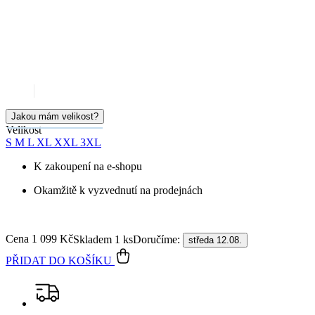
Jakou mám velikost?
Velikost
S
M
L
XL
XXL
3XL
K zakoupení na e-shopu
Okamžitě k vyzvednutí na prodejnách
Cena
1 099 Kč
Doručíme:
Skladem 1 ks
středa 12.08.
PŘIDAT DO KOŠÍKU
Doprava ZDARMA
od 2 500 Kč
Garance
vrácení peněz