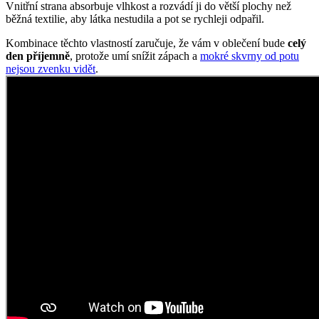
nejprodávanější kousky.
Jednou z jeho TOP předností je čistě přírodní materiál. České
švadlenky AGEN šijí ze 100% prémiové bavlny, která je k pokožce
velice šetrná, nijak ji nedráždí a zároveň tričku zajišťuje pohodlí a
prodyšnost v jakékoli situaci.
Opravdu to funguje
To, že naše technologie doopravdy funguje, potvrzují výzkumy z
laboratoří a více než 150 tisíc spokojených zákazníků.
Mezi prvními naše oblečení zkoumala Technická univerzita v
Liberci, která svými
výsledky pozitivní tvrzení o technologii
podtrhla. Následně výzkumné
centrum
CEITEC analyzovalo
odpařování vlhkosti
a potvrdilo, že oblečení je
skvěle prodyšné
.
Také jsme si nechali změřit, zda oblečení CityZen chrání pokožku
před slunečním zářením. V testu jsme obstáli, a dokonce
získali UPF
50+
.