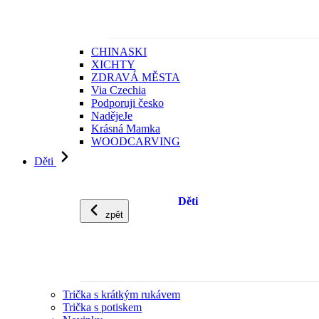
CHINASKI
XICHTY
ZDRAVÁ MĚSTA
Via Czechia
Podporuji česko
NadějeJe
Krásná Mamka
WOODCARVING
Děti
Děti
zpět
Trička s krátkým rukávem
Trička s potiskem