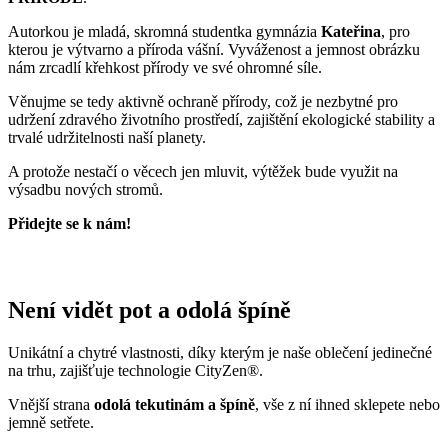
Oblečte si prémiovou bavlnu
AGEN je v našem sortimentu od počátku CityZen. Jednoduché
pánské tričko s kulatým výstřihem a krátkými rukávy patří v našem
sortimentu mezi oblíbence, které se každoročně řadí mezi