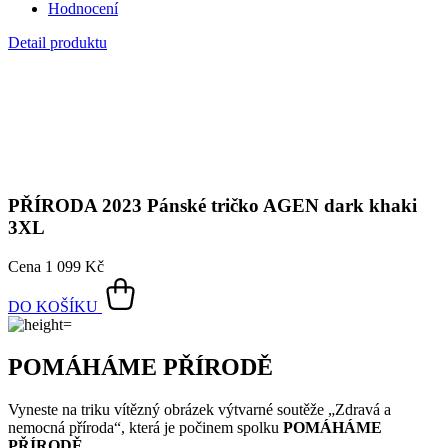
Přidejte se k nám!
Není vidět pot a odolá špíně
Unikátní a chytré vlastnosti, díky kterým je naše oblečení jedinečné
na trhu, zajišťuje technologie CityZen®.
Vnější strana
odolá tekutinám a špíně
, vše z ní ihned sklepete nebo
jemně setřete.
Vnitřní strana absorbuje vlhkost a rozvádí ji do větší plochy než
běžná textilie, aby látka nestudila a pot se rychleji odpařil.
Kombinace těchto vlastností zaručuje, že vám v oblečení bude
celý
den příjemně
, protože umí snížit zápach a
mokré skvrny od potu
nejsou zvenku vidět
.