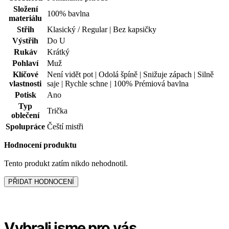
Newsletter
Získejte slevy jen pro přihlášené, buďte informováni o akcích.
Váš e-mail
PŘIHLÁSIT SE K ODBĚRU
Odesláním souhlasíte se
zpracováním osobních údajů
.
Prodejny
O nákupu