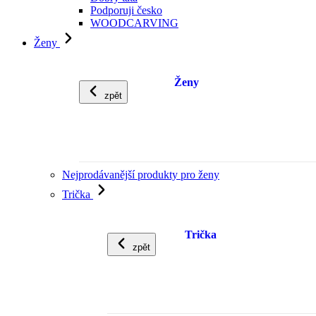
Podporuji česko
WOODCARVING
Ženy
Ženy
zpět
Nejprodávanější produkty pro ženy
Trička
Trička
zpět