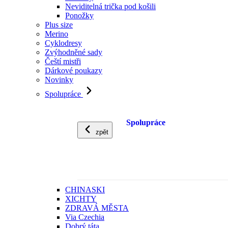
Neviditelná trička pod košili
Ponožky
Plus size
Merino
Cyklodresy
Zvýhodněné sady
Čeští mistři
Dárkové poukazy
Novinky
Spolupráce
Spolupráce
zpět
CHINASKI
XICHTY
ZDRAVÁ MĚSTA
Via Czechia
Dobrý táta