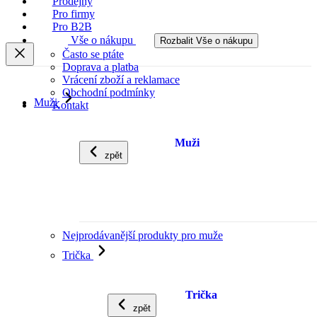
Prodejny
Pro firmy
Pro B2B
Vše o nákupu
Rozbalit Vše o nákupu
Často se ptáte
Doprava a platba
Vrácení zboží a reklamace
Obchodní podmínky
Muži
Kontakt
Muži
zpět
Nejprodávanější produkty pro muže
Trička
Trička
zpět