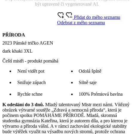
O produktu
Chcete jinou variantu?
Jakou mám velikost?
Velikost