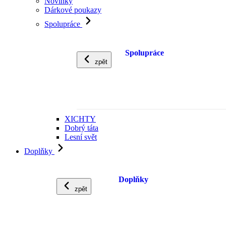
Novinky
Dárkové poukazy
Spolupráce
Spolupráce
zpět
XICHTY
Dobrý táta
Lesní svět
Doplňky
Doplňky
zpět