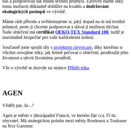
Tento produkt zatím nikdo nehodnotil.
PŘIDAT HODNOCENÍ
Vybrali jsme pro vás
Čeští mistři - produkt
pomáhá