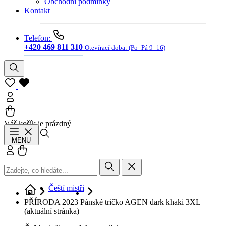
Obchodní podmínky
Kontakt
Telefon:
+420 469 811 310
Otevírací doba:
(Po–Pá 9–16)
Váš košík je prázdný
Hledat
MENU
Přihlásit se
Košík
Čeští mistři
PŘÍRODA 2023 Pánské tričko AGEN dark khaki 3XL
(aktuální stránka)