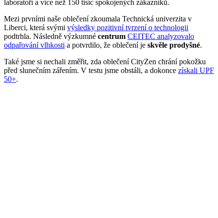
AGEN
Věděli jste, že...?
Agen je město v jihozápadní Francii, ve kterém žije cca 35 tis.
obyvatel. Má strategickou polohu mezi městy Bordeaux a Toulouse
na řece Garonne.
Zajímavosti:
Město založili Římané pod názvem Aginum a má bohatou
antickou i středověkou historii.
Jsou zde rozsáhlé švestkové sady, v současnosti opouští
továrny 35 000 tun sušených švestek.
Město je známé svým rugby klubem SU Agen, který patří
mezi historicky významné kluby ve Francii.
Pokud město navštíví triko CityZen, pošlete nám fotku na:
mailto:kolemsveta@cityzenwear.cz
Parametry