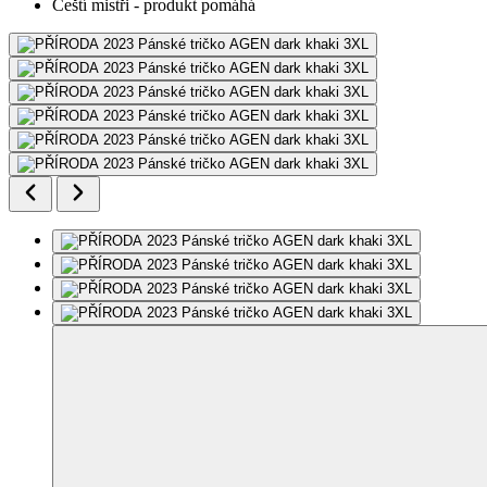
Čeští mistři - produkt pomáhá
Další 2
fotky
Doporučujeme nahlédnout do tabulky velikostí. Fotografie mohou
být upravené či vygenerované AI.