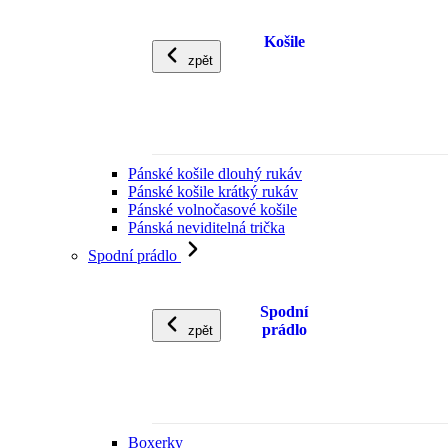
Košile
zpět
Pánské košile dlouhý rukáv
Pánské košile krátký rukáv
Pánské volnočasové košile
Pánská neviditelná trička
Spodní prádlo
Spodní
prádlo
zpět
Boxerky