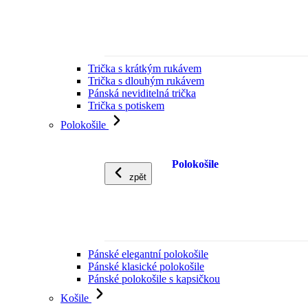
Trička s krátkým rukávem
Trička s dlouhým rukávem
Pánská neviditelná trička
Trička s potiskem
Polokošile
Polokošile
zpět
Pánské elegantní polokošile
Pánské klasické polokošile
Pánské polokošile s kapsičkou
Košile