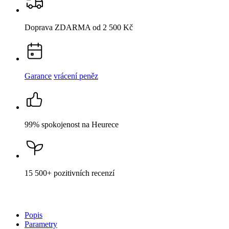
PŘÍRODA
2023 Pánské tričko AGEN dark khaki
3XL
Cena
1 099 Kč
DO KOŠÍKU
POMÁHÁME PŘÍRODĚ
Vyneste na triku vítězný obrázek výtvarné soutěže „Zdravá a
nemocná příroda“, která je počinem spolku
POMÁHÁME
PŘÍRODĚ
.
Autorkou je mladá, skromná studentka gymnázia
Kateřina
, pro
kterou je výtvarno a příroda vášní. Vyváženost a jemnost obrázku
nám zrcadlí křehkost přírody ve své ohromné síle.
Věnujme se tedy aktivně ochraně přírody, což je nezbytné pro
udržení zdravého životního prostředí, zajištění ekologické stability a
trvalé udržitelnosti naší planety.
A protože nestačí o věcech jen mluvit, výtěžek bude využit na
výsadbu nových stromů.