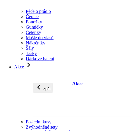
Péče o prádlo
Čepice
Ponožky
Gumičky
Čelenky
Mašle do vlasů
Nákrčníky
Šály
Tašky
Dárkové balení
Akce
Akce
zpět
Poslední kusy
Zvýhodněné sety