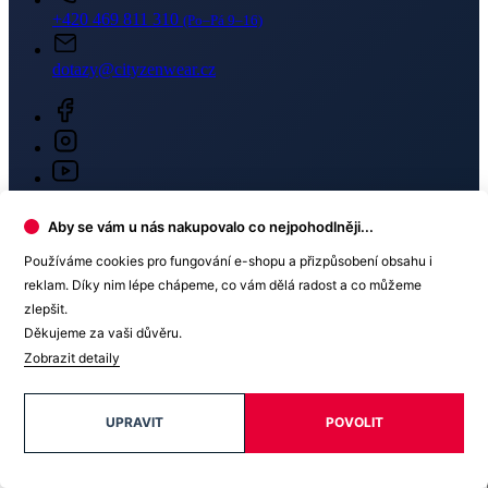
Prodejna Ostrava
OC Forum Nová Karolina
Jantarova 3344/4
702 00 Moravská Ostrava - Přívoz
+420 734 529 096
Skladem 1 kus
Prodejna Praha Westfield Chodov
Aby se vám u nás nakupovalo co nejpohodlněji...
OC Westfield Chodov
Používáme cookies pro fungování e-shopu a přizpůsobení obsahu i
Roztylská 2321/19
reklam. Díky nim lépe chápeme, co vám dělá radost a co můžeme
148 00 Praha 4
+420 732 679 752
zlepšit.
Děkujeme za vaši důvěru.
Skladem 1 kus
Zobrazit detaily
Zavřít
UPRAVIT
POVOLIT
Tabulka velikostí
AGEN Pánské tričko