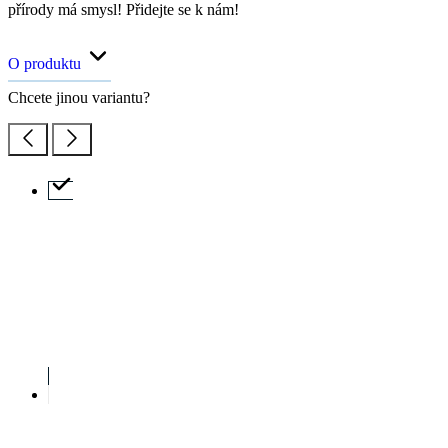
S
M
L
XL
XXL
3XL
K zakoupení na e-shopu
Okamžitě k vyzvednutí na prodejnách
Cena
1 099 Kč
Doručíme:
Skladem > 5 ks
středa 12.08.
PŘIDAT DO KOŠÍKU
SKLADEM NA PRODEJNĚ
Doprava ZDARMA
od 2 500 Kč
Garance
vrácení peněz