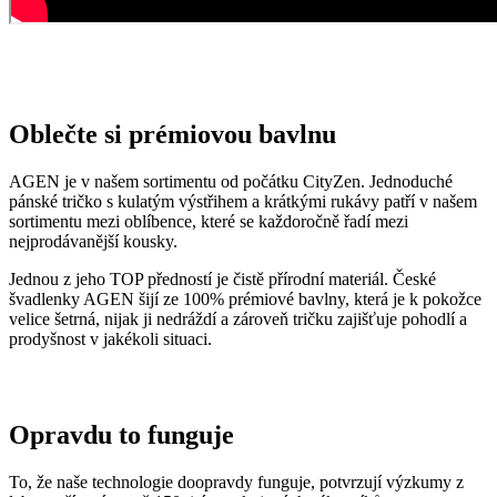
Přidané hodnoty oblečení
Všechno oblečení CityZen
šijeme v České republice a na
Slovensku
.
Dáváme si záležet na tom, abychom vše od první nitky vyráběli u
nás a podporovali tak místní textilní průmysl. Zároveň máme díky
tomu možnost důkladně dohlížet na kvalitu a
dodržování
ekologických postupů
ve výrobě.
Máme rádi přírodu a uvědomujeme si, jaký dopad na ni má textilní
průmysl, proto ji chceme podporovat a dávat ji možnost dýchat.
Naše oblečení má
certifikát
OEKO-TEX Standard 100
, tudíž je
maximálně bezpečné pro vaše každodenní nošení.
Současně jsme spojili síly s
projektem clevercare
, díky kterému si
všichni osvojíme triky, jak šetrně pečovat o oblečení, prodloužit jeho
životnost a ulevit životnímu prostředí.
Vše o výrobě se dozvíte na stránce
Příběh trika
.