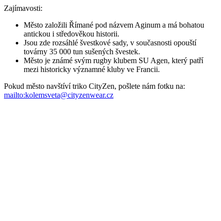
SMETANA
AGEN
1 099 Kč
1 099 Kč
Doprava ZDARMA
od 2 500 Kč
Garance
vrácení peněz
99% spokojenost
na Heurece