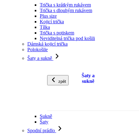
Trička s krátkým rukávem
Trička s dlouhým rukávem
Plus size
Kojicí trička
Tílka
Trička s potiskem
Neviditelná trička pod košili
Dámská kojicí trička
Polokošile
Šaty a sukně
Šaty a
sukně
zpět
Sukně
Šaty
Spodní prádlo