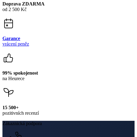
Zavřít
Skladem na prodejně
PŘÍRODA 2023 Pánské tričko AGEN dark khaki 3XL
Velikost: 3XL
1 099 Kč
Vyhledat prodejnu
Prodejna Brno
OC Olympia Brno
U Dálnice 777
664 42 Modřice
+420 739 680 730
Skladem 1 kus