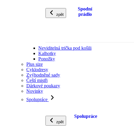
Spodní
prádlo
zpět
Neviditelná trička pod košili
Kalhotky
Ponožky
Plus size
Cyklodresy
Zvýhodněné sady
Čeští mistři
Dárkové poukazy
Novinky
Spolupráce
Spolupráce
zpět