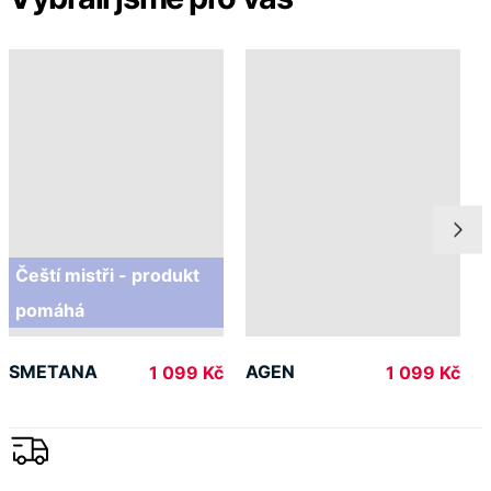
O nás
Doprava
Platba
V médiích
Ocenění
© 2026 CityZen
| vytvořil
emorfiq