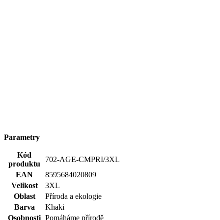
15 500+
pozitivních recenzí
Zákaznická podpora
+420 469 811 310
(Po–Pá 9–16)
dotazy@cityzenwear.cz