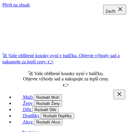
Přejít na obsah
Zavřít
Zavřít
Zavřít
🚀 Vaše oblíbené kousky nyní v balíčku. Objevte výhody sad a
nakupujte za lepší ceny. 👉
🚀 Vaše oblíbené kousky nyní v balíčku.
Objevte výhody sad a nakupujte za lepší ceny.
👉
Muži
Rozbalit Muži
Ženy
Rozbalit Ženy
Děti
Rozbalit Děti
Doplňky
Rozbalit Doplňky
Akce
Rozbalit Akce