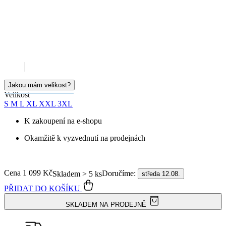
99% spokojenost
na Heurece
15 500+
pozitivních recenzí
Popis
Parametry
Hodnocení
Detail produktu