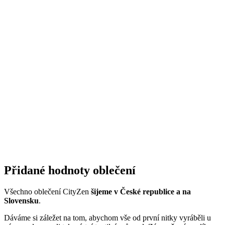
Kód
702-AGE-CMPRI/3XL
produktu
EAN
8595684020809
Velikost
3XL
Oblast
Příroda a ekologie
Barva
Khaki
Osobnosti
Pomáháme přírodě
Složení
100% bavlna
materiálu
Střih
Klasický / Regular | Bez kapsičky
Výstřih
Do U
Rukáv
Krátký
Pohlaví
Muž
Klíčové
Není vidět pot | Odolá špíně | Snižuje zápach | Silně
vlastnosti
saje | Rychle schne | 100% Prémiová bavlna
Potisk
Ano
Typ
Trička
oblečení
Spolupráce
Čeští mistři
Hodnocení produktu