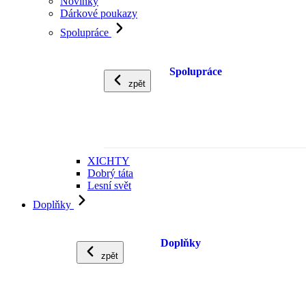
Novinky
Dárkové poukazy
Spolupráce
Spolupráce
zpět
XICHTY
Dobrý táta
Lesní svět
Doplňky
Doplňky
zpět