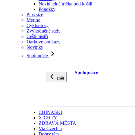
Neviditelná trička pod košili
Ponožky
Plus size
Merino
Cyklodresy
Zvýhodněné sady
Čeští mistři
Dárkové poukazy
Novinky
Spolupráce
Spolupráce
zpět
CHINASKI
XICHTY
ZDRAVÁ MĚSTA
Via Czechia
Dobrý táta