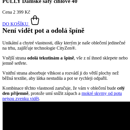
Unikátní a chytré vlastnosti, díky kterým je naše oblečení jedinečné
na trhu, zajišťuje technologie CityZen®.
Vnější strana
odolá tekutinám a špíně
, vše z ní ihned sklepete nebo
jemně setřete.
Vnitřní strana absorbuje vlhkost a rozvádí ji do větší plochy než
běžná textilie, aby látka nestudila a pot se rychleji odpařil.
Kombinace těchto vlastností zaručuje, že vám v oblečení bude
celý
den příjemně
, protože umí snížit zápach a
mokré skvrny od potu
nejsou zvenku vidět
.