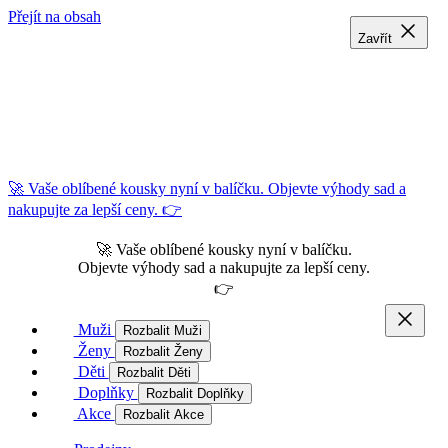
Přejít na obsah
Zavřít
Zavřít
Zavřít
🚀 Vaše oblíbené kousky nyní v balíčku. Objevte výhody sad a
nakupujte za lepší ceny. 👉
🚀 Vaše oblíbené kousky nyní v balíčku.
Objevte výhody sad a nakupujte za lepší ceny.
👉
Muži
Rozbalit Muži
Ženy
Rozbalit Ženy
Děti
Rozbalit Děti
Doplňky
Rozbalit Doplňky
Akce
Rozbalit Akce