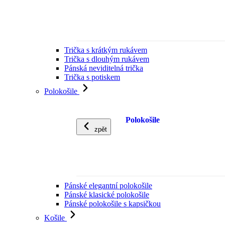
Trička s krátkým rukávem
Trička s dlouhým rukávem
Pánská neviditelná trička
Trička s potiskem
Polokošile
Polokošile
zpět
Pánské elegantní polokošile
Pánské klasické polokošile
Pánské polokošile s kapsičkou
Košile