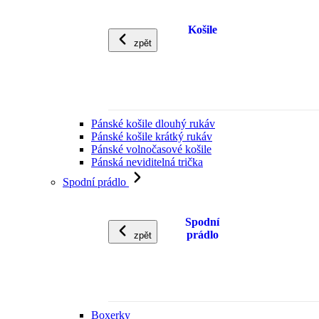
Košile
zpět
Pánské košile dlouhý rukáv
Pánské košile krátký rukáv
Pánské volnočasové košile
Pánská neviditelná trička
Spodní prádlo
Spodní
prádlo
zpět
Boxerky