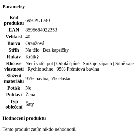
Velikost
40
Barva
Oranžová
Střih
Na tělo | Bez kapsičky
Rukáv
Krátký
Klíčové
Není vidět pot | Odolá špíně | Snižuje zápach | Silně saje
vlastnosti
| Rychle schne | 95% Prémiová bavlna
Složení
95% bavlna, 5% elastan
materiálu
Potisk
Ne
Pohlaví
Žena
Typ
Šaty
oblečení
Hodnocení produktu
Tento produkt zatím nikdo nehodnotil.
PŘIDAT HODNOCENÍ
Vybrali jsme pro vás