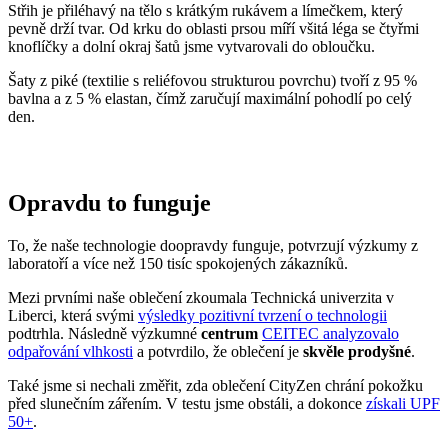
den.
Opravdu to funguje
To, že naše technologie doopravdy funguje, potvrzují výzkumy z
laboratoří a více než 150 tisíc spokojených zákazníků.
Mezi prvními naše oblečení zkoumala Technická univerzita v
Liberci, která svými
výsledky pozitivní tvrzení o technologii
podtrhla. Následně výzkumné
centrum
CEITEC analyzovalo
odpařování vlhkosti
a potvrdilo, že oblečení je
skvěle prodyšné
.
Také jsme si nechali změřit, zda oblečení CityZen chrání pokožku
před slunečním zářením. V testu jsme obstáli, a dokonce
získali UPF
50+
.
Přidané hodnoty oblečení