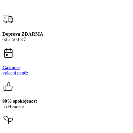
Doprava ZDARMA
od 2 500 Kč
Garance
vrácení peněz
99% spokojenost
na Heurece
15 500+
pozitivních recenzí
Zákaznická podpora