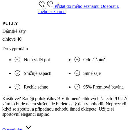
Přidat do mého seznamu
Odebrat z
mého seznamu
PULLY
Dámské šaty
cihlové 40
Do vyprodání
Není vidět pot
Odolá špíně
Snižuje zápach
Silně saje
Rychle schne
95% Prémiová bavlna
Košilové? Raději polokošilové! V tlumeně cihlových šatech PULLY
vám to bude nejen slušet, ale budete celý den v pohodlí. Neprozradí,
když se zpotíte, a případnou nehodu ihned oklepete. Užijte si
sportovní eleganci naplno.
O produktu