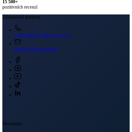
+420 469 811 310
(Po–Pá 9–16)
dotazy@cityzenwear.cz
Newsletter
Získejte slevy jen pro přihlášené, buďte informováni o akcích.
Váš e-mail