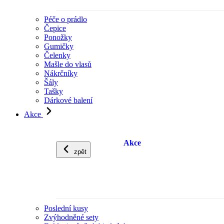
Péče o prádlo
Čepice
Ponožky
Gumičky
Čelenky
Mašle do vlasů
Nákrčníky
Šály
Tašky
Dárkové balení
Akce
Akce
zpět
Poslední kusy
Zvýhodněné sety