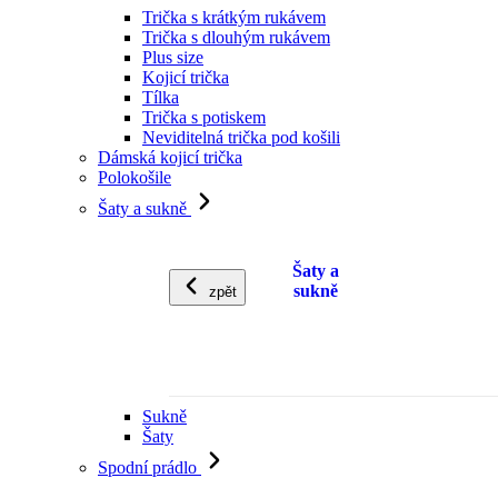
Trička s krátkým rukávem
Trička s dlouhým rukávem
Plus size
Kojicí trička
Tílka
Trička s potiskem
Neviditelná trička pod košili
Dámská kojicí trička
Polokošile
Šaty a sukně
Šaty a
sukně
zpět
Sukně
Šaty
Spodní prádlo