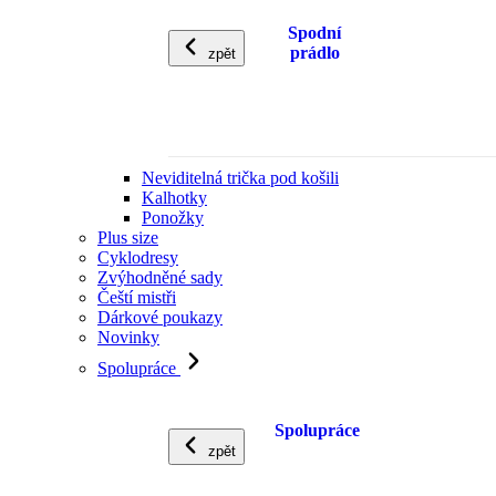
Spodní
prádlo
zpět
Neviditelná trička pod košili
Kalhotky
Ponožky
Plus size
Cyklodresy
Zvýhodněné sady
Čeští mistři
Dárkové poukazy
Novinky
Spolupráce
Spolupráce
zpět