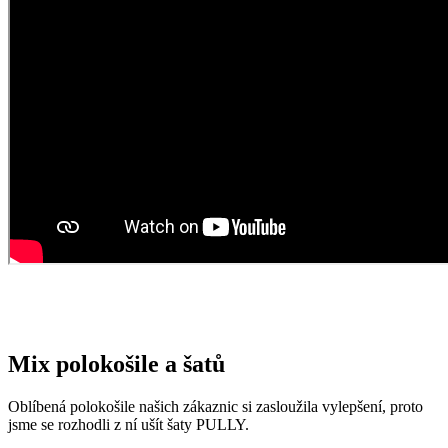
Mix polokošile a šatů
Oblíbená polokošile našich zákaznic si zasloužila vylepšení, proto
jsme se rozhodli z ní ušít šaty PULLY.
Střih je přiléhavý na tělo s krátkým rukávem a límečkem, který
pevně drží tvar. Od krku do oblasti prsou míří všitá léga se čtyřmi
knoflíčky a dolní okraj šatů jsme vytvarovali do obloučku.
Šaty z piké (textilie s reliéfovou strukturou povrchu) tvoří z 95 %
bavlna a z 5 % elastan, čímž zaručují maximální pohodlí po celý