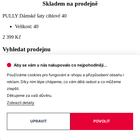
2 399 Kč
Vyhledat prodejnu
Prodejna Brno
OC Olympia Brno
U Dálnice 777
Aby se vám u nás nakupovalo co nejpohodlněji...
664 42 Modřice
+420 739 680 730
Používáme cookies pro fungování e-shopu a přizpůsobení obsahu i
reklam. Díky nim lépe chápeme, co vám dělá radost a co můžeme
Skladem 1 kus
zlepšit.
Děkujeme za vaši důvěru.
Prodejna Hradec Králové
Zobrazit detaily
OC Futurum Hradec Králové
Brněnská 1825/23A
500 09 Hradec Králové
UPRAVIT
POVOLIT
+420 604 172 657
Skladem 1 kus