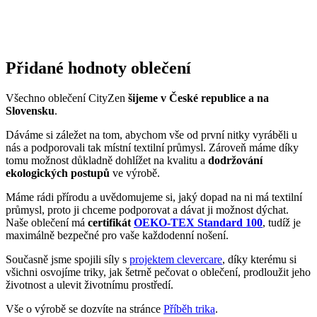
Všechno oblečení CityZen
šijeme v České republice a na
Slovensku
.
Dáváme si záležet na tom, abychom vše od první nitky vyráběli u
nás a podporovali tak místní textilní průmysl. Zároveň máme díky
tomu možnost důkladně dohlížet na kvalitu a
dodržování
ekologických postupů
ve výrobě.
Máme rádi přírodu a uvědomujeme si, jaký dopad na ni má textilní
průmysl, proto ji chceme podporovat a dávat ji možnost dýchat.
Naše oblečení má
certifikát
OEKO-TEX Standard 100
, tudíž je
maximálně bezpečné pro vaše každodenní nošení.
Současně jsme spojili síly s
projektem clevercare
, díky kterému si
všichni osvojíme triky, jak šetrně pečovat o oblečení, prodloužit jeho
životnost a ulevit životnímu prostředí.
Vše o výrobě se dozvíte na stránce
Příběh trika
.
Parametry
Kód
699-PUL/40
produktu
EAN
8595684022353