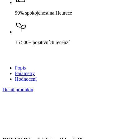
99% spokojenost
na Heurece
15 500+
pozitivních recenzí
Popis
Parametry
Hodnocení
Detail produktu
PULLY
Dámské šaty cihlové 40
Cena
2 399 Kč
DO KOŠÍKU
Není vidět pot a odolá špíně