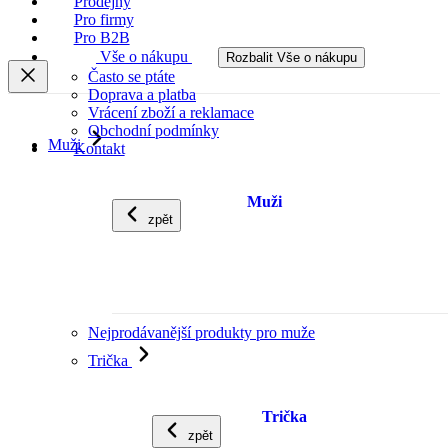
Prodejny
Pro firmy
Pro B2B
Vše o nákupu
Rozbalit Vše o nákupu
Často se ptáte
Doprava a platba
Vrácení zboží a reklamace
Obchodní podmínky
Muži
Kontakt
Muži
zpět
Nejprodávanější produkty pro muže
Trička
Trička
zpět