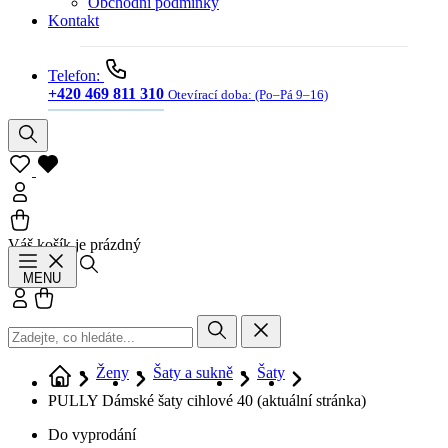
Obchodní podmínky
Kontakt
Telefon:
+420 469 811 310
Otevírací doba:
(Po–Pá 9–16)
Váš košík je prázdný
Hledat
MENU
Přihlásit se
Košík
Ženy
Šaty a sukně
Šaty
PULLY Dámské šaty cihlové 40
(aktuální stránka)
Do vyprodání