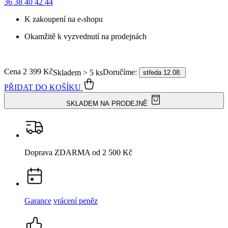
36
38
40
42
44
K zakoupení na e-shopu
Okamžitě k vyzvednutí na prodejnách
Cena
2 399 Kč
Doručíme:
Skladem > 5 ks
středa 12.08.
PŘIDAT DO KOŠÍKU
SKLADEM NA PRODEJNĚ
Doprava ZDARMA
od 2 500 Kč
Garance
vrácení peněz