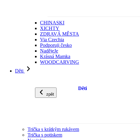
CHINASKI
XICHTY
ZDRAVÁ MĚSTA
Via Czechia
Podporuji česko
NadějeJe
Krásná Mamka
WOODCARVING
Děti
Děti
zpět
Trička s krátkým rukávem
Trička s potiskem