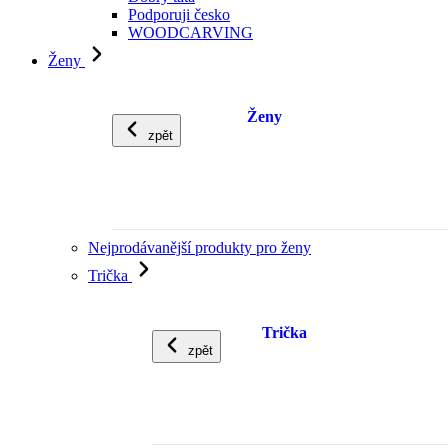
Podporuji česko
WOODCARVING
Ženy
Ženy
zpět
Nejprodávanější produkty pro ženy
Trička
Trička
zpět