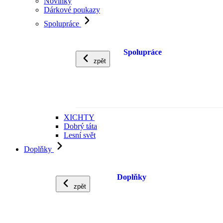
Novinky
Dárkové poukazy
Spolupráce
Spolupráce
zpět
XICHTY
Dobrý táta
Lesní svět
Doplňky
Doplňky
zpět