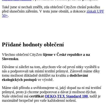
Přidané hodnoty oblečení
Všechno oblečení CityZen
šijeme v České republice a na
Slovensku
.
Dáváme si záležet na tom, abychom vše od první nitky vyráběli u
nás a podporovali tak místní textilní průmysl. Zároveň máme díky
tomu možnost důkladně dohlížet na kvalitu a
dodržování
ekologických postupů
ve výrobě.
Máme rádi přírodu a uvědomujeme si, jaký dopad na ni má textilní
průmysl, proto ji chceme podporovat a dávat ji možnost dýchat.
Naše oblečení má
certifikát
OEKO-TEX Standard 100
, tudíž je
maximálně bezpečné pro vaše každodenní nošení.
Současně jsme spojili síly s
projektem clevercare
, díky kterému si
všichni osvojíme triky, jak šetrně pečovat o oblečení, prodloužit jeho
životnost a ulevit životnímu prostředí.
Vše o výrobě se dozvíte na stránce
Příběh trika
.