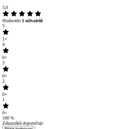
1×
4
0×
3
0×
2
0×
1
0×
100
%
Zákazníků doporučuje
Přidat hodnocení
06.07.2026
Kvalita
Recenze není ověřena
(zdroj: Heureka)