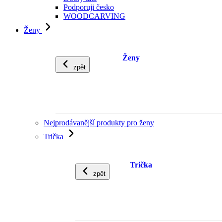
Podporuji česko
WOODCARVING
Ženy
Ženy
zpět
Nejprodávanější produkty pro ženy
Trička
Trička
zpět