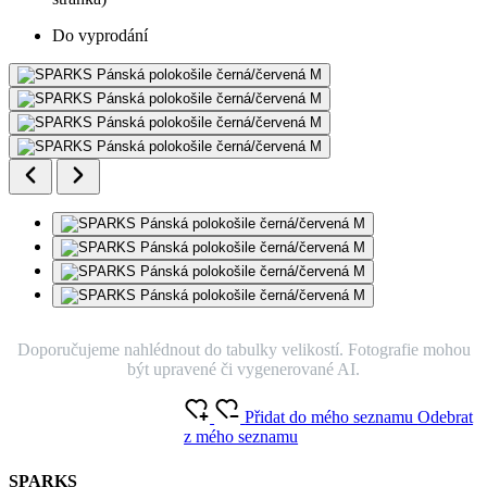
Do vyprodání
Doporučujeme nahlédnout do tabulky velikostí. Fotografie mohou
být upravené či vygenerované AI.
Přidat do mého seznamu
Odebrat
z mého seznamu
SPARKS