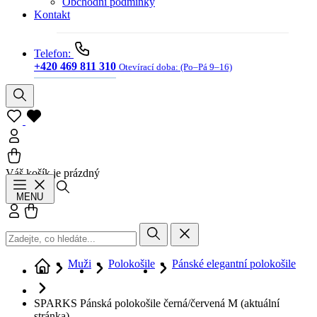
Obchodní podmínky
Kontakt
Telefon:
+420 469 811 310
Otevírací doba:
(Po–Pá 9–16)
Váš košík je prázdný
Hledat
MENU
Přihlásit se
Košík
Muži
Polokošile
Pánské elegantní polokošile
SPARKS Pánská polokošile černá/červená M
(aktuální
stránka)