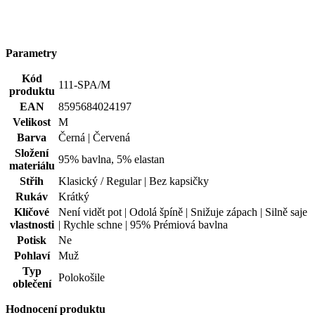
EAN
8595684024197
Velikost
M
Barva
Černá | Červená
Složení
95% bavlna, 5% elastan
materiálu
Střih
Klasický / Regular | Bez kapsičky
Rukáv
Krátký
Klíčové
Není vidět pot | Odolá špíně | Snižuje zápach | Silně saje
vlastnosti
| Rychle schne | 95% Prémiová bavlna
Potisk
Ne
Pohlaví
Muž
Typ
Polokošile
oblečení
Hodnocení produktu
5,0
Hodnotilo
1 uživatelů
5