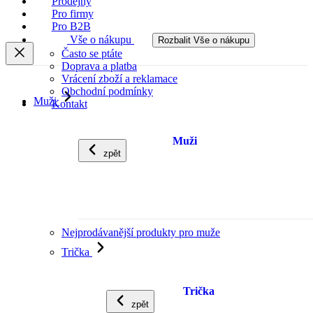
Prodejny
Pro firmy
Pro B2B
Vše o nákupu
Rozbalit Vše o nákupu
Často se ptáte
Doprava a platba
Vrácení zboží a reklamace
Obchodní podmínky
Muži
Kontakt
Muži
zpět
Nejprodávanější produkty pro muže
Trička
Trička
zpět