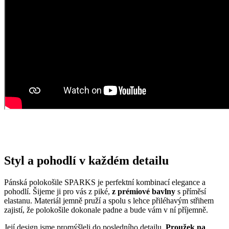
Styl a pohodlí v každém detailu
Pánská polokošile SPARKS je perfektní kombinací elegance a
pohodlí. Šijeme ji pro vás z piké,
z prémiové bavlny
s příměsí
elastanu. Materiál jemně pruží a spolu s lehce přiléhavým střihem
zajistí, že polokošile dokonale padne a bude vám v ní příjemně.
Její design jsme promýšleli do posledního detailu.
Proužek na
límečku a rukávech
působí elegantně a šmrncovně.
Košilový
límeček
skvěle drží tvar. Praktické rozparky na bocích umožní
pohodlnější pohyb a díky nim můžete polokošili nosit i vytaženou z
kalhot. Vybraný styl dodává propracovaná všitá léga s knoflíčky
české výroby.
Stačí si jen vybrat barevnou kombinaci, ve které se budete cítit a