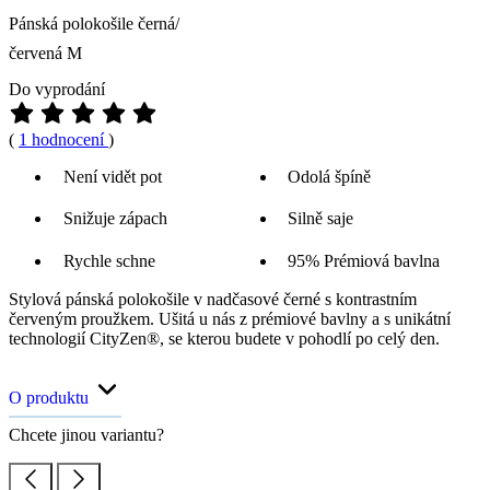
Pánská polokošile černá/
červená M
Do vyprodání
(
1 hodnocení
)
Není vidět pot
Odolá špíně
Snižuje zápach
Silně saje
Rychle schne
95% Prémiová bavlna
Stylová pánská polokošile v nadčasové černé s kontrastním
červeným proužkem. Ušitá u nás z prémiové bavlny a s unikátní
technologií CityZen®, se kterou budete v pohodlí po celý den.
O produktu
Chcete jinou variantu?