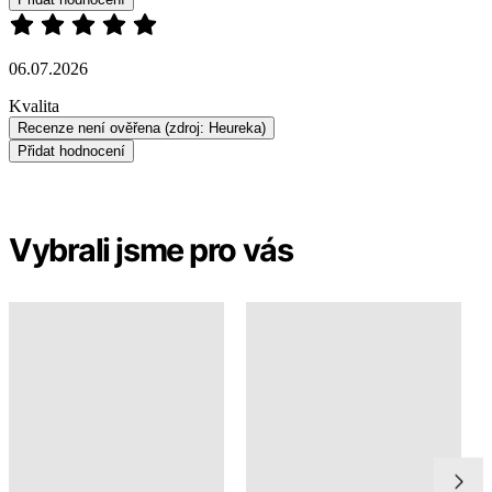
Přidat hodnocení
Vybrali jsme pro vás
Zvýhodněné sady
TAKÉ V PLUS SIZE
ANTONY
MASSY
3 399 Kč
1 999 Kč