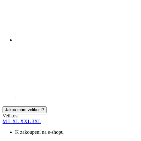
Jakou mám velikost?
Velikost
M
L
XL
XXL
3XL
K zakoupení na e-shopu
Okamžitě k vyzvednutí na prodejnách
Cena
1 999 Kč
Doručíme:
Skladem > 5 ks
úterý 11.08.
PŘIDAT DO KOŠÍKU