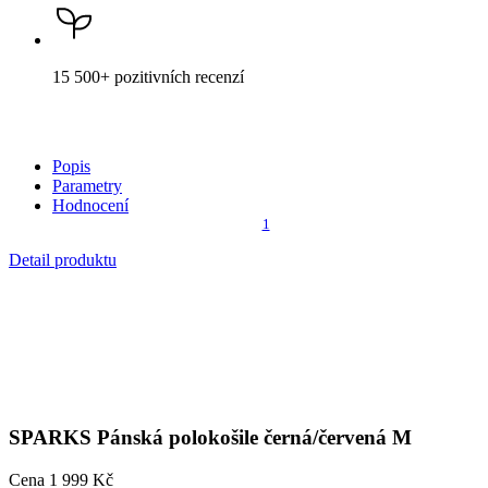
Popis
Parametry
Hodnocení
1
Detail produktu
SPARKS
Pánská polokošile černá/červená M
Cena
1 999 Kč
DO KOŠÍKU
Není vidět pot a odolá špíně
Unikátní a chytré vlastnosti, díky kterým je naše oblečení jedinečné
na trhu, zajišťuje technologie CityZen®.