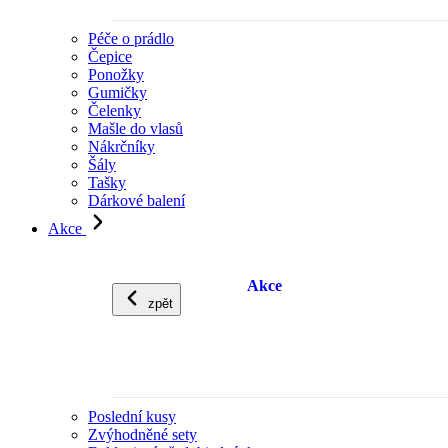
Péče o prádlo
Čepice
Ponožky
Gumičky
Čelenky
Mašle do vlasů
Nákrčníky
Šály
Tašky
Dárkové balení
Akce
Akce
zpět
Poslední kusy
Zvýhodněné sety