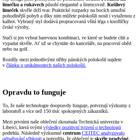
vypadat skvěle. Ať už se chystáte do kanceláře, na pracovní oběd
nebo na golf.
Rozdíly mezi jednotlivými střihy pánských polokošil najdete
v
článku o unikátnostech našich polokošil.
Opravdu to funguje
To, že naše technologie doopravdy funguje, potvrzují výzkumy z
laboratoří a více než 150 tisíc spokojených zákazníků.
Mezi prvními naše oblečení zkoumala Technická univerzita v
Liberci, která svými
výsledky pozitivní tvrzení o technologii
podtrhla. Následně výzkumné
centrum
CEITEC analyzovalo
odpařování vlhkosti
a potvrdilo, že oblečení je
skvěle prodyšné
.
Také jsme si nechali změřit, zda oblečení CityZen chrání pokožku
před slunečním zářením. V testu jsme obstáli, a dokonce
získali UPF
50+
.