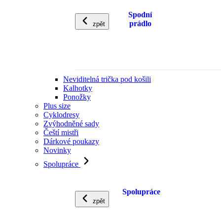
Spodní
prádlo
zpět
Neviditelná trička pod košili
Kalhotky
Ponožky
Plus size
Cyklodresy
Zvýhodněné sady
Čeští mistři
Dárkové poukazy
Novinky
Spolupráce
Spolupráce
zpět