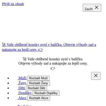
Přejít na obsah
Zavřít
Zavřít
Zavřít
🚀 Vaše oblíbené kousky nyní v balíčku. Objevte výhody sad a
nakupujte za lepší ceny. 👉
🚀 Vaše oblíbené kousky nyní v balíčku.
Objevte výhody sad a nakupujte za lepší ceny.
👉
Muži
Rozbalit Muži
Ženy
Rozbalit Ženy
Děti
Rozbalit Děti
Doplňky
Rozbalit Doplňky
Akce
Rozbalit Akce