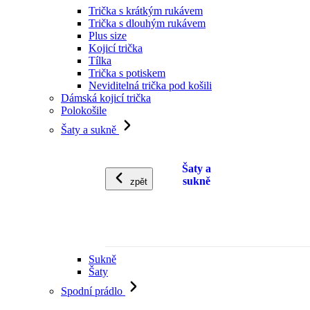
Trička s krátkým rukávem
Trička s dlouhým rukávem
Plus size
Kojicí trička
Tílka
Trička s potiskem
Neviditelná trička pod košili
Dámská kojicí trička
Polokošile
Šaty a sukně
Šaty a
sukně
zpět
Sukně
Šaty
Spodní prádlo