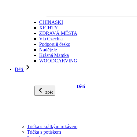
CHINASKI
XICHTY
ZDRAVÁ MĚSTA
Via Czechia
Podporuji česko
NadějeJe
Krásná Mamka
WOODCARVING
Děti
Děti
zpět
Trička s krátkým rukávem
Trička s potiskem