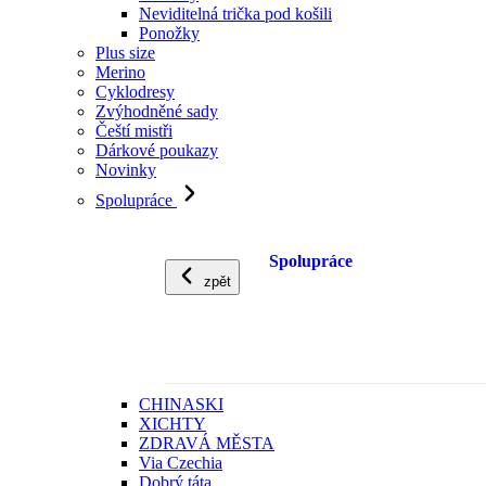
Neviditelná trička pod košili
Ponožky
Plus size
Merino
Cyklodresy
Zvýhodněné sady
Čeští mistři
Dárkové poukazy
Novinky
Spolupráce
Spolupráce
zpět
CHINASKI
XICHTY
ZDRAVÁ MĚSTA
Via Czechia
Dobrý táta