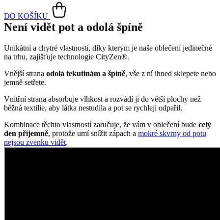
Vnější strana
odolá tekutinám a špíně
, vše z ní ihned sklepete nebo
jemně setřete.
Vnitřní strana absorbuje vlhkost a rozvádí ji do větší plochy než
běžná textilie, aby látka nestudila a pot se rychleji odpařil.
Kombinace těchto vlastností zaručuje, že vám v oblečení bude
celý
den příjemně
, protože umí snížit zápach a
mokré skvrny od potu
nejsou zvenku vidět
.