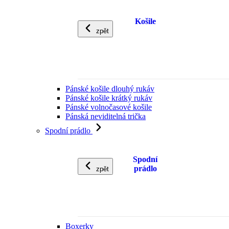
Košile
zpět
Pánské košile dlouhý rukáv
Pánské košile krátký rukáv
Pánské volnočasové košile
Pánská neviditelná trička
Spodní prádlo
Spodní
prádlo
zpět
Boxerky