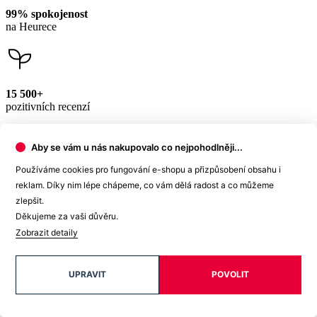
15 500+
pozitivních recenzí
Zákaznická podpora
+420 469 811 310
(Po–Pá 9–16)
dotazy@cityzenwear.cz
Aby se vám u nás nakupovalo co nejpohodlněji...
Používáme cookies pro fungování e-shopu a přizpůsobení obsahu i
reklam. Díky nim lépe chápeme, co vám dělá radost a co můžeme
zlepšit.
Děkujeme za vaši důvěru.
Zobrazit detaily
Newsletter
UPRAVIT
POVOLIT
Získejte slevy jen pro přihlášené, buďte informováni o akcích.
Váš e-mail