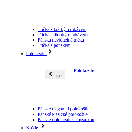
Trička s krátkým rukávem
Trička s dlouhým rukávem
Pánská neviditelná trička
Trička s potiskem
Polokošile
Polokošile
zpět
Pánské elegantní polokošile
Pánské klasické polokošile
Pánské polokošile s kapsičkou
Košile