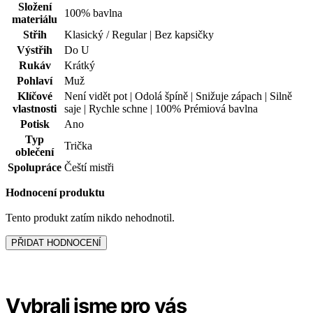
Čeští mistři - produkt
pomáhá
SMETANA
AGEN
1 099 Kč
1 099 Kč
Doprava ZDARMA
od 2 500 Kč