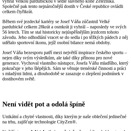
vyhrál Velkou pardubickou v sedle slavného koně Železníka.
Společně pak tento nejnáročnější dostih v České republice ovládli
celkem čtyřikrát.
Během své jezdecké kariéry se Josef Váňa zúčastnil Velké
pardubické celkem 28krát a osmkrát ji vyhrál – naposledy ve svých
56 letech. Tím se stal historicky nejúspěšnějším jezdcem tohoto
závodu. Jeho odhodlání vracet se do sedla i po těžkých pádech z něj
udělalo sportovní ikonu, jejíž osobní bilance nemá obdoby.
Josef Váňa bezesporu patří mezi největší inspirace českého sportu –
nejen díky svým výsledkům, ale také díky přínosu pro nové
generace. Vychoval vlastního nástupce, Josefa Váňu mladšího, který
pokračuje v jeho šlépějích. Sám se věnuje trenérské činnosti a práci
s mladými lidmi, a dlouhodobě se zasazuje o zlepšení podmínek v
dostihovém světě.
Není vidět pot a odolá špíně
Unikátní a chytré vlastnosti, díky kterým je naše oblečení jedinečné
na trhu, zajišťuje technologie CityZen®.