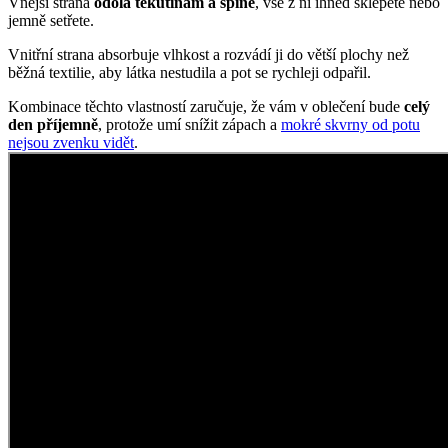
Vnější strana
odolá tekutinám a špíně
, vše z ní ihned sklepete nebo
jemně setřete.
Vnitřní strana absorbuje vlhkost a rozvádí ji do větší plochy než
běžná textilie, aby látka nestudila a pot se rychleji odpařil.
Kombinace těchto vlastností zaručuje, že vám v oblečení bude
celý
den příjemně
, protože umí snížit zápach a
mokré skvrny od potu
nejsou zvenku vidět
.