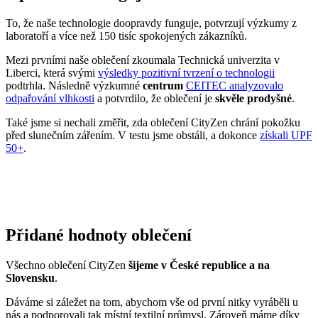
To, že naše technologie doopravdy funguje, potvrzují výzkumy z
laboratoří a více než 150 tisíc spokojených zákazníků.
Mezi prvními naše oblečení zkoumala Technická univerzita v
Liberci, která svými
výsledky pozitivní tvrzení o technologii
podtrhla. Následně výzkumné
centrum
CEITEC analyzovalo
odpařování vlhkosti
a potvrdilo, že oblečení je
skvěle prodyšné
.
Také jsme si nechali změřit, zda oblečení CityZen chrání pokožku
před slunečním zářením. V testu jsme obstáli, a dokonce
získali UPF
50+
.
Přidané hodnoty oblečení
Všechno oblečení CityZen
šijeme v České republice a na
Slovensku
.
Dáváme si záležet na tom, abychom vše od první nitky vyráběli u
nás a podporovali tak místní textilní průmysl. Zároveň máme díky