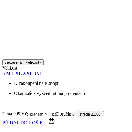
Jakou mám velikost?
Velikost
S
M
L
XL
XXL
3XL
K zakoupení na e-shopu
Okamžitě k vyzvednutí na prodejnách
Cena
999 Kč
Doručíme:
Skladem > 5 ks
středa 12.08.
PŘIDAT DO KOŠÍKU