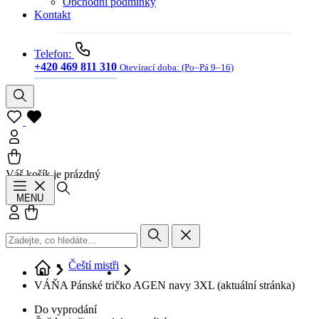
Obchodní podmínky
Kontakt
Telefon:
+420 469 811 310
Otevírací doba:
(Po–Pá 9–16)
Váš košík je prázdný
Hledat
MENU
Přihlásit se
Košík
Čeští mistři
VÁŇA Pánské tričko AGEN navy 3XL
(aktuální stránka)
Do vyprodání