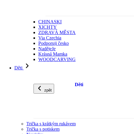
CHINASKI
XICHTY
ZDRAVÁ MĚSTA
Via Czechia
Podporuji česko
NadějeJe
Krásná Mamka
WOODCARVING
Děti
Děti
zpět
Trička s krátkým rukávem
Trička s potiskem