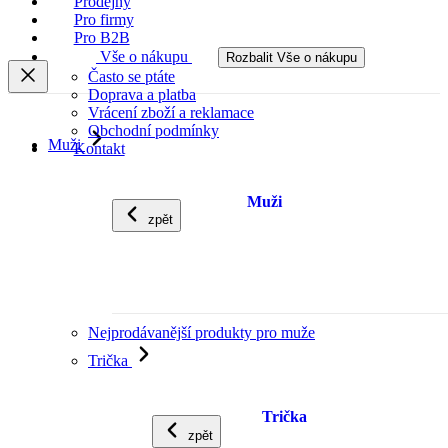
Prodejny
Pro firmy
Pro B2B
Vše o nákupu
Rozbalit Vše o nákupu
Často se ptáte
Doprava a platba
Vrácení zboží a reklamace
Obchodní podmínky
Muži
Kontakt
Muži
zpět
Nejprodávanější produkty pro muže
Trička
Trička
zpět