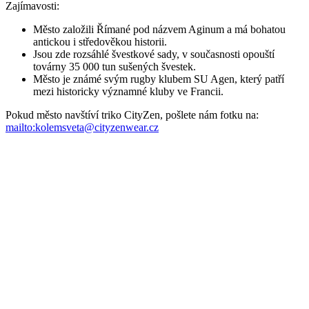
Zajímavosti:
Město založili Římané pod názvem Aginum a má bohatou
antickou i středověkou historii.
Jsou zde rozsáhlé švestkové sady, v současnosti opouští
továrny 35 000 tun sušených švestek.
Město je známé svým rugby klubem SU Agen, který patří
mezi historicky významné kluby ve Francii.
Pokud město navštíví triko CityZen, pošlete nám fotku na:
mailto:kolemsveta@cityzenwear.cz
Parametry
Kód
804-AGE-CMVAN/3XL
produktu
EAN
8595684023053
Velikost
3XL
Oblast
Sport
Barva
Tmavě modrá
Osobnosti
Váňa Josef
Složení
100% bavlna
materiálu