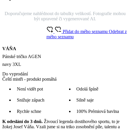
Doporučujeme nahlédnout do tabulky velikostí. Fotografie mohou
být upravené či vygenerované AI.
Přidat do mého seznamu
Odebrat z
mého seznamu
VÁŇA
Pánské tričko AGEN
navy 3XL
Do vyprodání
Čeští mistři - produkt pomáhá
Není vidět pot
Odolá špíně
Snižuje zápach
Silně saje
Rychle schne
100% Prémiová bavlna
K odeslání do 3 dnů.
Živoucí legenda dostihového sportu, to je
žokej Josef Váňa. Vzali jsme si na triko zosobnění píle, talentu a