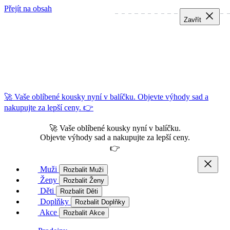
Přejít na obsah
Zavřít
Zavřít
Zavřít
🚀 Vaše oblíbené kousky nyní v balíčku. Objevte výhody sad a
nakupujte za lepší ceny. 👉
🚀 Vaše oblíbené kousky nyní v balíčku.
Objevte výhody sad a nakupujte za lepší ceny.
👉
Muži
Rozbalit Muži
Ženy
Rozbalit Ženy
Děti
Rozbalit Děti
Doplňky
Rozbalit Doplňky
Akce
Rozbalit Akce