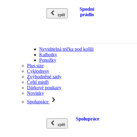
Spodní
prádlo
zpět
Neviditelná trička pod košili
Kalhotky
Ponožky
Plus size
Cyklodresy
Zvýhodněné sady
Čeští mistři
Dárkové poukazy
Novinky
Spolupráce
Spolupráce
zpět