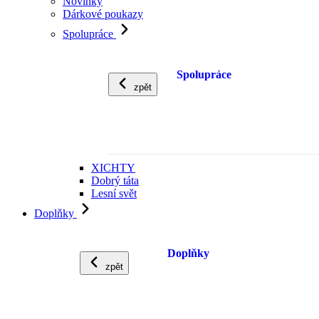
Novinky
Dárkové poukazy
Spolupráce
Spolupráce
zpět
XICHTY
Dobrý táta
Lesní svět
Doplňky
Doplňky
zpět