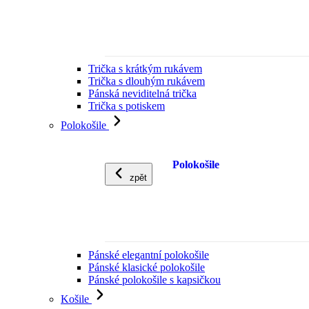
Trička s krátkým rukávem
Trička s dlouhým rukávem
Pánská neviditelná trička
Trička s potiskem
Polokošile
Polokošile
zpět
Pánské elegantní polokošile
Pánské klasické polokošile
Pánské polokošile s kapsičkou
Košile