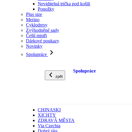
Neviditelná trička pod košili
Ponožky
Plus size
Merino
Cyklodresy
Zvýhodněné sady
Čeští mistři
Dárkové poukazy
Novinky
Spolupráce
Spolupráce
zpět
CHINASKI
XICHTY
ZDRAVÁ MĚSTA
Via Czechia
Dobrý táta