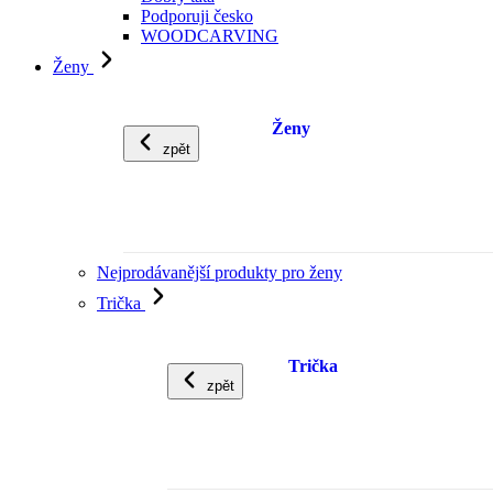
Podporuji česko
WOODCARVING
Ženy
Ženy
zpět
Nejprodávanější produkty pro ženy
Trička
Trička
zpět