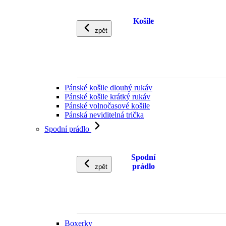
Košile
zpět
Pánské košile dlouhý rukáv
Pánské košile krátký rukáv
Pánské volnočasové košile
Pánská neviditelná trička
Spodní prádlo
Spodní
prádlo
zpět
Boxerky