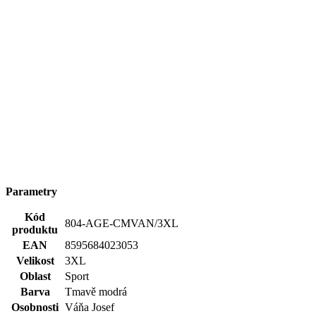
Střih
Klasický / Regular | Bez kapsičky
Výstřih
Do U
Rukáv
Krátký
Pohlaví
Muž
Klíčové
Není vidět pot | Odolá špíně | Snižuje zápach | Silně
vlastnosti
saje | Rychle schne | 100% Prémiová bavlna
Potisk
Ano
Typ
Trička
oblečení
Spolupráce
Čeští mistři
Hodnocení produktu
Tento produkt zatím nikdo nehodnotil.
PŘIDAT HODNOCENÍ
Vybrali jsme pro vás