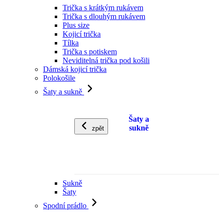
Trička s krátkým rukávem
Trička s dlouhým rukávem
Plus size
Kojicí trička
Tílka
Trička s potiskem
Neviditelná trička pod košili
Dámská kojicí trička
Polokošile
Šaty a sukně
Šaty a
sukně
zpět
Sukně
Šaty
Spodní prádlo