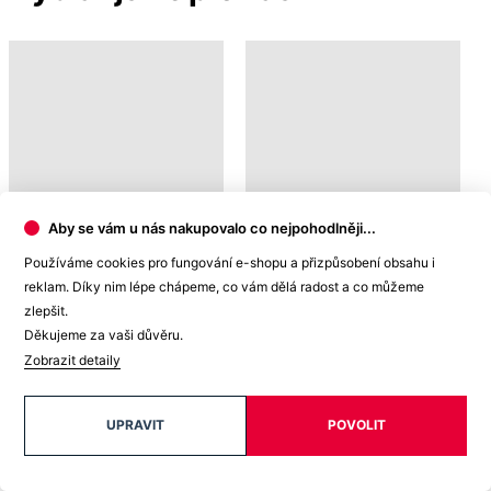
Garance
vrácení peněz
99% spokojenost
Aby se vám u nás nakupovalo co nejpohodlněji...
na Heurece
Používáme cookies pro fungování e-shopu a přizpůsobení obsahu i
reklam. Díky nim lépe chápeme, co vám dělá radost a co můžeme
zlepšit.
Děkujeme za vaši důvěru.
15 500+
pozitivních recenzí
Zobrazit detaily
Zákaznická podpora
UPRAVIT
POVOLIT
+420 469 811 310
(Po–Pá 9–16)