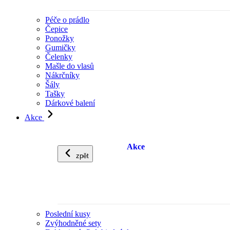
Péče o prádlo
Čepice
Ponožky
Gumičky
Čelenky
Mašle do vlasů
Nákrčníky
Šály
Tašky
Dárkové balení
Akce
Akce
zpět
Poslední kusy
Zvýhodněné sety