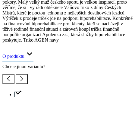
pokory. Malý velký muž českého sportu je velkou inspirací, proto
věříme, že si i vy rádi obléknete Váňovo triko z dílny Českých
Mistrů, které je poctou jednomu z nejlepších dostihových jezdců.
Výtěžek z prodeje triček jde na podporu hiporehabilitace. Konkrétně
na financování hiporehabilitace pro klienty, kteří se nacházejí v
tíživé rodinné finanční situaci a zároveň koupí trička finančně
podpoříte organizaci Apolenka z.s., která služby hiporehabilitace
poskytuje. Triko AGEN navy
O produktu
Chcete jinou variantu?