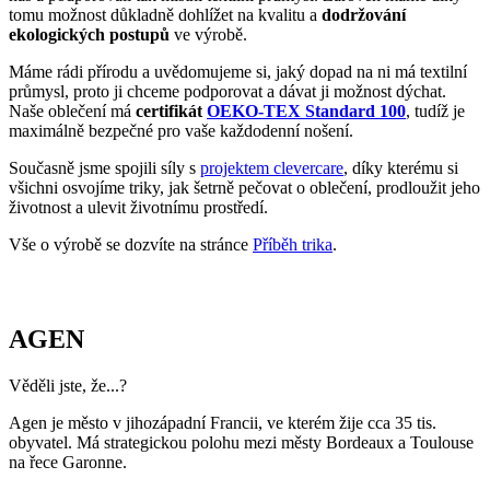
tomu možnost důkladně dohlížet na kvalitu a
dodržování
ekologických postupů
ve výrobě.
Máme rádi přírodu a uvědomujeme si, jaký dopad na ni má textilní
průmysl, proto ji chceme podporovat a dávat ji možnost dýchat.
Naše oblečení má
certifikát
OEKO-TEX Standard 100
, tudíž je
maximálně bezpečné pro vaše každodenní nošení.
Současně jsme spojili síly s
projektem clevercare
, díky kterému si
všichni osvojíme triky, jak šetrně pečovat o oblečení, prodloužit jeho
životnost a ulevit životnímu prostředí.
Vše o výrobě se dozvíte na stránce
Příběh trika
.
AGEN
Věděli jste, že...?
Agen je město v jihozápadní Francii, ve kterém žije cca 35 tis.
obyvatel. Má strategickou polohu mezi městy Bordeaux a Toulouse
na řece Garonne.