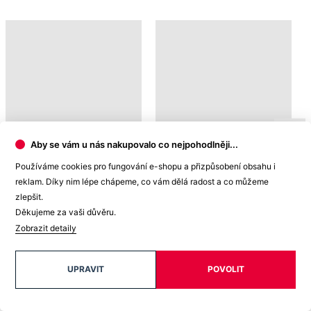
Čeští mistři - produkt
pomáhá
SMETANA
AGEN
1 099 Kč
1 099 Kč
Aby se vám u nás nakupovalo co nejpohodlněji...
Používáme cookies pro fungování e-shopu a přizpůsobení obsahu i
reklam. Díky nim lépe chápeme, co vám dělá radost a co můžeme
zlepšit.
Doprava ZDARMA
Děkujeme za vaši důvěru.
od 2 500 Kč
Zobrazit detaily
UPRAVIT
POVOLIT
Garance
vrácení peněz