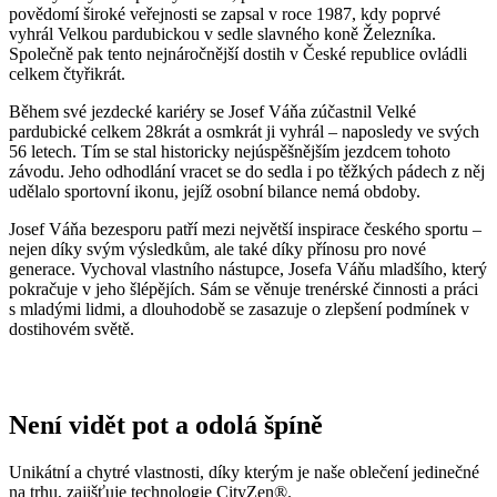
závodu. Jeho odhodlání vracet se do sedla i po těžkých pádech z něj
udělalo sportovní ikonu, jejíž osobní bilance nemá obdoby.
Josef Váňa bezesporu patří mezi největší inspirace českého sportu –
nejen díky svým výsledkům, ale také díky přínosu pro nové
generace. Vychoval vlastního nástupce, Josefa Váňu mladšího, který
pokračuje v jeho šlépějích. Sám se věnuje trenérské činnosti a práci
s mladými lidmi, a dlouhodobě se zasazuje o zlepšení podmínek v
dostihovém světě.
Není vidět pot a odolá špíně
Unikátní a chytré vlastnosti, díky kterým je naše oblečení jedinečné
na trhu, zajišťuje technologie CityZen®.
Vnější strana
odolá tekutinám a špíně
, vše z ní ihned sklepete nebo
jemně setřete.
Vnitřní strana absorbuje vlhkost a rozvádí ji do větší plochy než
běžná textilie, aby látka nestudila a pot se rychleji odpařil.
Kombinace těchto vlastností zaručuje, že vám v oblečení bude
celý