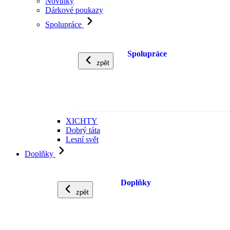
Novinky
Dárkové poukazy
Spolupráce
Spolupráce
zpět
XICHTY
Dobrý táta
Lesní svět
Doplňky
Doplňky
zpět