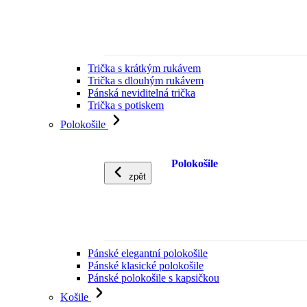
Trička s krátkým rukávem
Trička s dlouhým rukávem
Pánská neviditelná trička
Trička s potiskem
Polokošile
Polokošile
zpět
Pánské elegantní polokošile
Pánské klasické polokošile
Pánské polokošile s kapsičkou
Košile