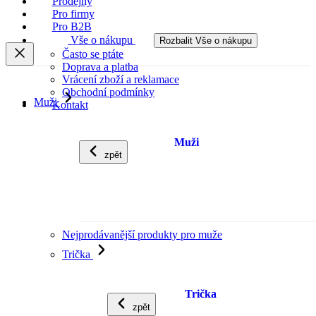
Prodejny
Pro firmy
Pro B2B
Vše o nákupu
Rozbalit Vše o nákupu
Často se ptáte
Doprava a platba
Vrácení zboží a reklamace
Obchodní podmínky
Muži
Kontakt
Muži
zpět
Nejprodávanější produkty pro muže
Trička
Trička
zpět