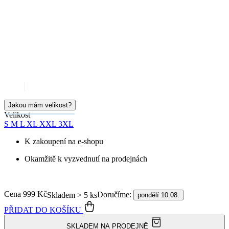
Jakou mám velikost?
Velikost
S
M
L
XL
XXL
3XL
K zakoupení na e-shopu
Okamžitě k vyzvednutí na prodejnách
Cena
999 Kč
Doručíme:
Skladem > 5 ks
pondělí 10.08.
PŘIDAT DO KOŠÍKU
SKLADEM NA PRODEJNĚ
Doprava ZDARMA
od 2 500 Kč