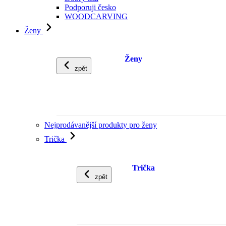
Podporuji česko
WOODCARVING
Ženy
Ženy
zpět
Nejprodávanější produkty pro ženy
Trička
Trička
zpět