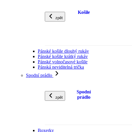
Košile
zpět
Pánské košile dlouhý rukáv
Pánské košile krátký rukáv
Pánské volnočasové košile
Pánská neviditelná trička
Spodní prádlo
Spodní
prádlo
zpět
Boxerky