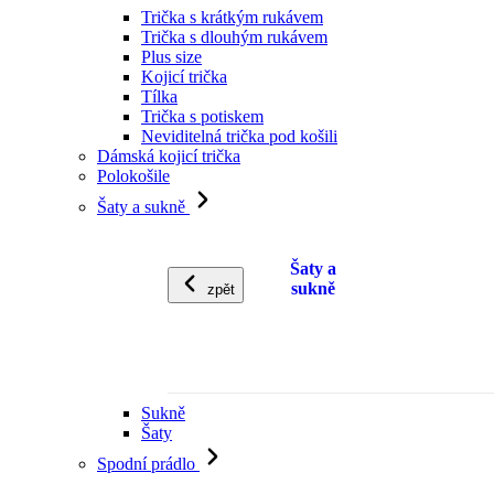
Trička s krátkým rukávem
Trička s dlouhým rukávem
Plus size
Kojicí trička
Tílka
Trička s potiskem
Neviditelná trička pod košili
Dámská kojicí trička
Polokošile
Šaty a sukně
Šaty a
sukně
zpět
Sukně
Šaty
Spodní prádlo