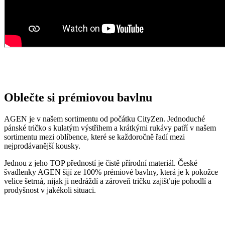
Oblečte si prémiovou bavlnu
AGEN je v našem sortimentu od počátku CityZen. Jednoduché
pánské tričko s kulatým výstřihem a krátkými rukávy patří v našem
sortimentu mezi oblíbence, které se každoročně řadí mezi
nejprodávanější kousky.
Jednou z jeho TOP předností je čistě přírodní materiál. České
švadlenky AGEN šijí ze 100% prémiové bavlny, která je k pokožce
velice šetrná, nijak ji nedráždí a zároveň tričku zajišťuje pohodlí a
prodyšnost v jakékoli situaci.
Opravdu to funguje
To, že naše technologie doopravdy funguje, potvrzují výzkumy z
laboratoří a více než 150 tisíc spokojených zákazníků.
Mezi prvními naše oblečení zkoumala Technická univerzita v
Liberci, která svými
výsledky pozitivní tvrzení o technologii
podtrhla. Následně výzkumné
centrum
CEITEC analyzovalo