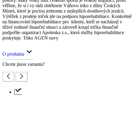
pokory. Malý velký muž českého sportu je velkou inspirací, proto
věříme, že si i vy rádi obléknete Váňovo triko z dílny Českých
Mistrů, které je poctou jednomu z nejlepších dostihových jezdců.
Výtěžek z prodeje triček jde na podporu hiporehabilitace. Konkrétně
na financování hiporehabilitace pro klienty, kteří se nacházejí v
tíživé rodinné finanční situaci a zároveň koupí trička finančně
podpoříte organizaci Apolenka z.s., která služby hiporehabilitace
poskytuje. Triko AGEN navy
O produktu
Chcete jinou variantu?