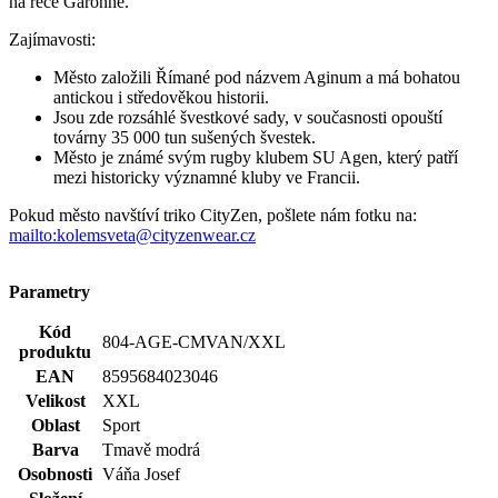
mezi historicky významné kluby ve Francii.
Pokud město navštíví triko CityZen, pošlete nám fotku na:
mailto:kolemsveta@cityzenwear.cz
Parametry
Kód
804-AGE-CMVAN/XXL
produktu
EAN
8595684023046
Velikost
XXL
Oblast
Sport
Barva
Tmavě modrá
Osobnosti
Váňa Josef
Složení
100% bavlna
materiálu
Střih
Klasický / Regular | Bez kapsičky
Výstřih
Do U
Rukáv
Krátký
Pohlaví
Muž
Klíčové
Není vidět pot | Odolá špíně | Snižuje zápach | Silně
vlastnosti
saje | Rychle schne | 100% Prémiová bavlna