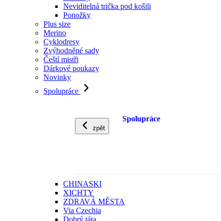
Neviditelná trička pod košili
Ponožky
Plus size
Merino
Cyklodresy
Zvýhodněné sady
Čeští mistři
Dárkové poukazy
Novinky
Spolupráce
Spolupráce
zpět
CHINASKI
XICHTY
ZDRAVÁ MĚSTA
Via Czechia
Dobrý táta