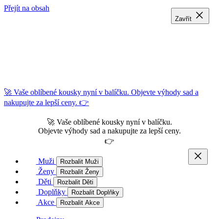
Přejít na obsah
Zavřít
Zavřít
Zavřít
🚀 Vaše oblíbené kousky nyní v balíčku. Objevte výhody sad a
nakupujte za lepší ceny. 👉
🚀 Vaše oblíbené kousky nyní v balíčku.
Objevte výhody sad a nakupujte za lepší ceny.
👉
Muži
Rozbalit Muži
Ženy
Rozbalit Ženy
Děti
Rozbalit Děti
Doplňky
Rozbalit Doplňky
Akce
Rozbalit Akce