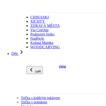
CHINASKI
XICHTY
ZDRAVÁ MĚSTA
Via Czechia
Podporuji česko
NadějeJe
Krásná Mamka
WOODCARVING
Děti
Děti
zpět
Trička s krátkým rukávem
Trička s potiskem