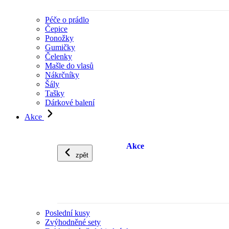
Péče o prádlo
Čepice
Ponožky
Gumičky
Čelenky
Mašle do vlasů
Nákrčníky
Šály
Tašky
Dárkové balení
Akce
Akce
zpět
Poslední kusy
Zvýhodněné sety