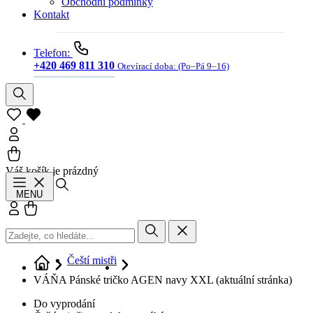
Obchodní podmínky
Kontakt
Telefon:
+420 469 811 310
Otevírací doba:
(Po–Pá 9–16)
Váš košík je prázdný
Hledat
MENU
Přihlásit se
Košík
Čeští mistři
VÁŇA Pánské tričko AGEN navy XXL
(aktuální stránka)
Do vyprodání