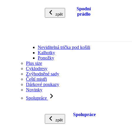
Spodní
prádlo
zpět
Neviditelná trička pod košili
Kalhotky
Ponožky
Plus size
Cyklodresy
Zvýhodněné sady
Čeští mistři
Dárkové poukazy
Novinky
Spolupráce
Spolupráce
zpět