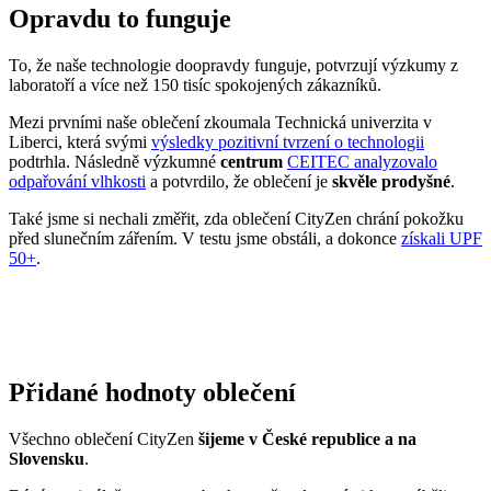
odpařování vlhkosti
a potvrdilo, že oblečení je
skvěle prodyšné
.
Také jsme si nechali změřit, zda oblečení CityZen chrání pokožku
před slunečním zářením. V testu jsme obstáli, a dokonce
získali UPF
50+
.
Přidané hodnoty oblečení
Všechno oblečení CityZen
šijeme v České republice a na
Slovensku
.
Dáváme si záležet na tom, abychom vše od první nitky vyráběli u
nás a podporovali tak místní textilní průmysl. Zároveň máme díky
tomu možnost důkladně dohlížet na kvalitu a
dodržování
ekologických postupů
ve výrobě.
Máme rádi přírodu a uvědomujeme si, jaký dopad na ni má textilní
průmysl, proto ji chceme podporovat a dávat ji možnost dýchat.
Naše oblečení má
certifikát
OEKO-TEX Standard 100
, tudíž je
maximálně bezpečné pro vaše každodenní nošení.