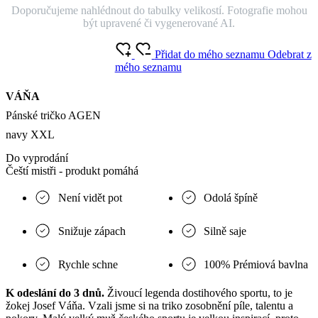
Doporučujeme nahlédnout do tabulky velikostí. Fotografie mohou
být upravené či vygenerované AI.
Přidat do mého seznamu
Odebrat z
mého seznamu
VÁŇA
Pánské tričko AGEN
navy XXL
Do vyprodání
Čeští mistři - produkt pomáhá
Není vidět pot
Odolá špíně
Snižuje zápach
Silně saje
Rychle schne
100% Prémiová bavlna
K odeslání do 3 dnů.
Živoucí legenda dostihového sportu, to je
žokej Josef Váňa. Vzali jsme si na triko zosobnění píle, talentu a