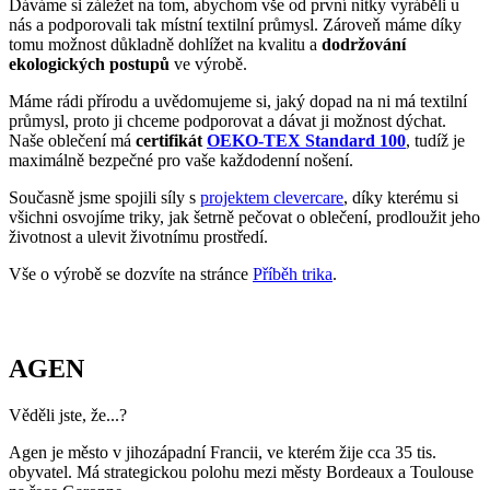
Současně jsme spojili síly s
projektem clevercare
, díky kterému si
všichni osvojíme triky, jak šetrně pečovat o oblečení, prodloužit jeho
životnost a ulevit životnímu prostředí.
Vše o výrobě se dozvíte na stránce
Příběh trika
.
AGEN
Věděli jste, že...?
Agen je město v jihozápadní Francii, ve kterém žije cca 35 tis.
obyvatel. Má strategickou polohu mezi městy Bordeaux a Toulouse
na řece Garonne.
Zajímavosti:
Město založili Římané pod názvem Aginum a má bohatou
antickou i středověkou historii.
Jsou zde rozsáhlé švestkové sady, v současnosti opouští
továrny 35 000 tun sušených švestek.
Město je známé svým rugby klubem SU Agen, který patří