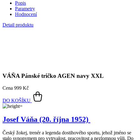
VÁŇA
Pánské tričko AGEN navy XXL
Cena
999 Kč
DO KOŠÍKU
Josef Váňa (20. října 1952)
Český žokej, trenér a legenda dostihového sportu, jehož jméno se
stalo synonymem pro vytrvalost, pracovitost a nezlomnou vůli. Do
povědomí široké veřejnosti se zapsal v roce 1987, kdy poprvé
vyhrál Velkou pardubickou v sedle slavného koně Železníka.
Společně pak tento nejnáročnější dostih v České republice ovládli
celkem čtyřikrát.
Během své jezdecké kariéry se Josef Váňa zúčastnil Velké
pardubické celkem 28krát a osmkrát ji vyhrál – naposledy ve svých
56 letech. Tím se stal historicky nejúspěšnějším jezdcem tohoto