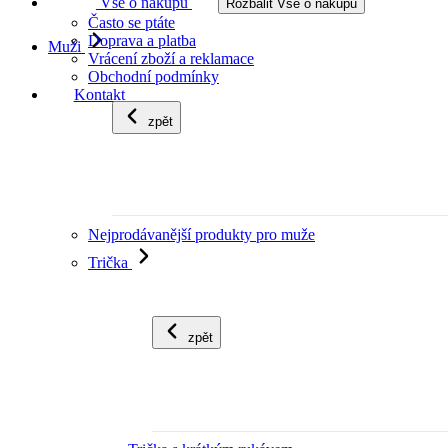
Vše o nákupu
Rozbalit Vše o nákupu
Často se ptáte
Doprava a platba
Muži
Vrácení zboží a reklamace
Obchodní podmínky
Kontakt
zpět
Nejprodávanější produkty pro muže
Trička
zpět