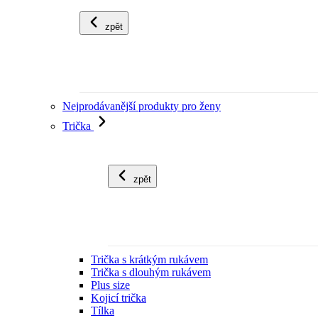
zpět
Nejprodávanější produkty pro ženy
Trička
zpět
Trička s krátkým rukávem
Trička s dlouhým rukávem
Plus size
Kojicí trička
Tílka