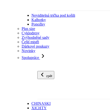
Neviditelná trička pod košili
Kalhotky
Ponožky
Plus size
Cyklodresy
Zvýhodněné sady
Čeští mistři
Dárkové poukazy
Novinky
Spolupráce
zpět
CHINASKI
XICHTY