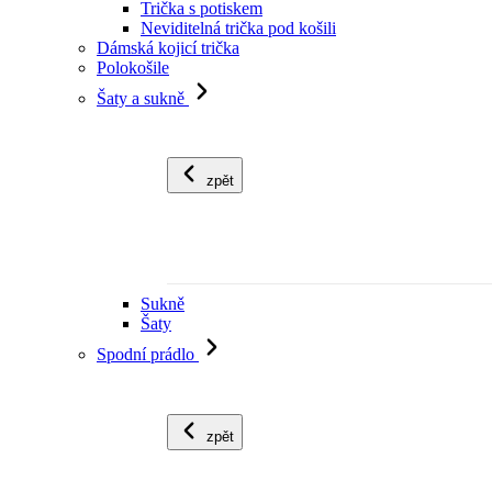
Trička s potiskem
Neviditelná trička pod košili
Dámská kojicí trička
Polokošile
Šaty a sukně
zpět
Sukně
Šaty
Spodní prádlo
zpět