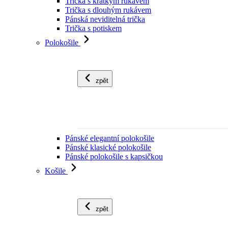
Trička s krátkým rukávem
Trička s dlouhým rukávem
Pánská neviditelná trička
Trička s potiskem
Polokošile
zpět
Pánské elegantní polokošile
Pánské klasické polokošile
Pánské polokošile s kapsičkou
Košile
zpět