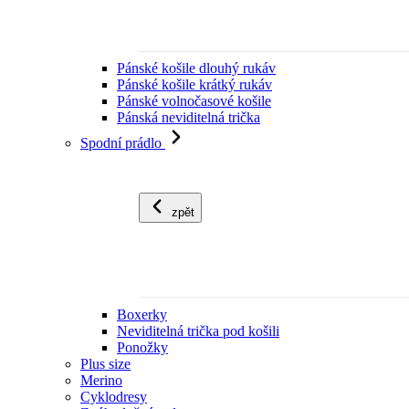
Pánské košile dlouhý rukáv
Pánské košile krátký rukáv
Pánské volnočasové košile
Pánská neviditelná trička
Spodní prádlo
zpět
Boxerky
Neviditelná trička pod košili
Ponožky
Plus size
Merino
Cyklodresy