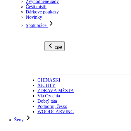
Zvýhodněné sady
Čeští mistři
Dárkové poukazy
Novinky
Spolupráce
zpět
CHINASKI
XICHTY
ZDRAVÁ MĚSTA
Via Czechia
Dobrý táta
Podporuji česko
WOODCARVING
Ženy