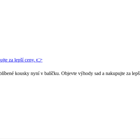
jte za lepší ceny. 👉
blíbené kousky nyní v balíčku. Objevte výhody sad a nakupujte za lepš