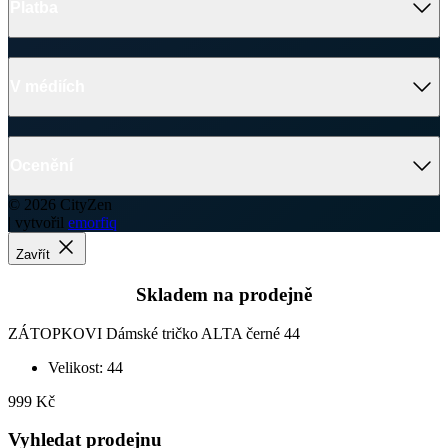
Platba
V médiích
Ocenění
© 2026 CityZen
| vytvořil
emorfiq
Zavřít
Skladem na prodejně
ZÁTOPKOVI Dámské tričko ALTA černé 44
Velikost: 44
999 Kč
Vyhledat prodejnu