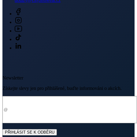
dotazy@cityzenwear.cz
Newsletter
Získejte slevy jen pro přihlášené, buďte informováni o akcích.
Váš e-mail
PŘIHLÁSIT SE K ODBĚRU