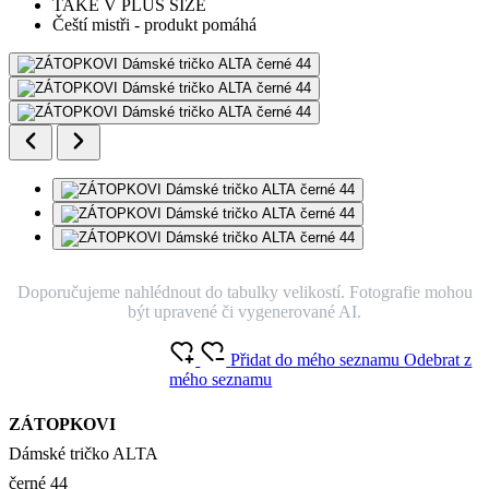
TAKÉ V PLUS SIZE
Čeští mistři - produkt pomáhá
Doporučujeme nahlédnout do tabulky velikostí. Fotografie mohou
být upravené či vygenerované AI.
Přidat do mého seznamu
Odebrat z
mého seznamu
ZÁTOPKOVI
Dámské tričko ALTA
černé 44