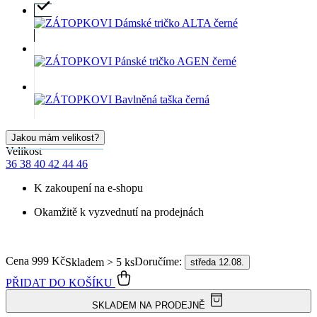
Jakou mám velikost?
Velikost
36
38
40
42
44
46
K zakoupení na e-shopu
Okamžitě k vyzvednutí na prodejnách
Cena
999 Kč
Doručíme:
Skladem > 5 ks
středa 12.08.
PŘIDAT DO KOŠÍKU
SKLADEM NA PRODEJNĚ