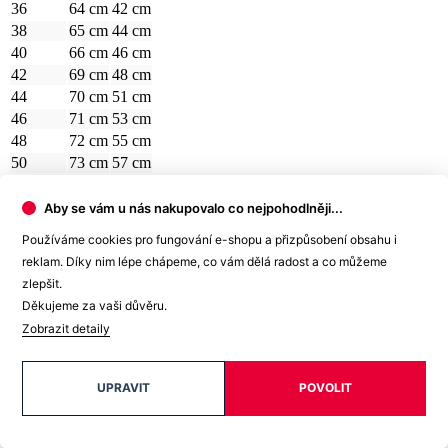
36
64 cm
42 cm
38
65 cm
44 cm
40
66 cm
46 cm
42
69 cm
48 cm
44
70 cm
51 cm
46
71 cm
53 cm
48
72 cm
55 cm
50
73 cm
57 cm
Aby se vám u nás nakupovalo co nejpohodlněji...
Používáme cookies pro fungování e-shopu a přizpůsobení obsahu i
reklam. Díky nim lépe chápeme, co vám dělá radost a co můžeme
zlepšit.
Děkujeme za vaši důvěru.
Zobrazit detaily
UPRAVIT
POVOLIT