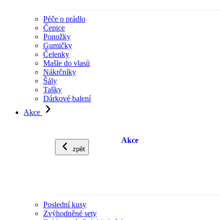
Péče o prádlo
Čepice
Ponožky
Gumičky
Čelenky
Mašle do vlasů
Nákrčníky
Šály
Tašky
Dárkové balení
Akce
Akce
zpět
Poslední kusy
Zvýhodněné sety