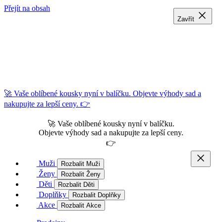
Přejít na obsah
Zavřít
Zavřít
Zavřít
🚀 Vaše oblíbené kousky nyní v balíčku. Objevte výhody sad a
nakupujte za lepší ceny. 👉
🚀 Vaše oblíbené kousky nyní v balíčku.
Objevte výhody sad a nakupujte za lepší ceny.
👉
Muži
Rozbalit Muži
Ženy
Rozbalit Ženy
Děti
Rozbalit Děti
Doplňky
Rozbalit Doplňky
Akce
Rozbalit Akce