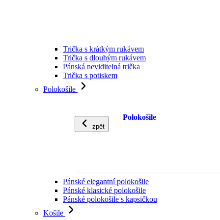
Trička s krátkým rukávem
Trička s dlouhým rukávem
Pánská neviditelná trička
Trička s potiskem
Polokošile
Polokošile
zpět
Pánské elegantní polokošile
Pánské klasické polokošile
Pánské polokošile s kapsičkou
Košile