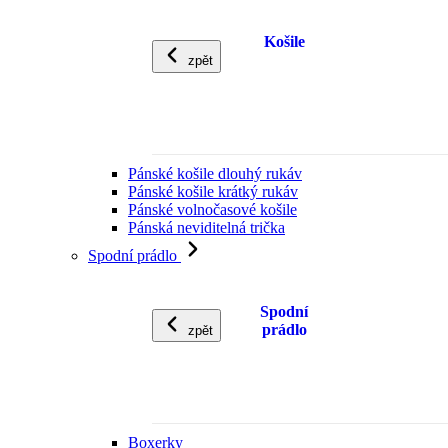
Košile
zpět
Pánské košile dlouhý rukáv
Pánské košile krátký rukáv
Pánské volnočasové košile
Pánská neviditelná trička
Spodní prádlo
Spodní
prádlo
zpět
Boxerky