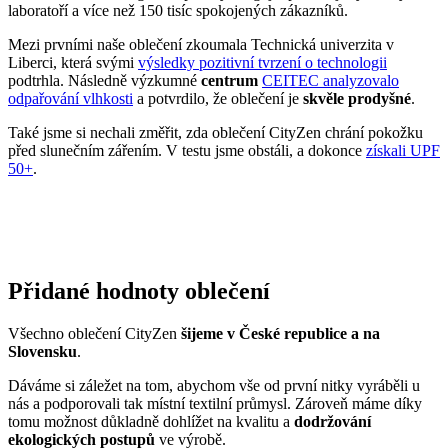
laboratoří a více než 150 tisíc spokojených zákazníků.
Mezi prvními naše oblečení zkoumala Technická univerzita v
Liberci, která svými
výsledky pozitivní tvrzení o technologii
podtrhla. Následně výzkumné
centrum
CEITEC analyzovalo
odpařování vlhkosti
a potvrdilo, že oblečení je
skvěle prodyšné
.
Také jsme si nechali změřit, zda oblečení CityZen chrání pokožku
před slunečním zářením. V testu jsme obstáli, a dokonce
získali UPF
50+
.
Přidané hodnoty oblečení
Všechno oblečení CityZen
šijeme v České republice a na
Slovensku
.
Dáváme si záležet na tom, abychom vše od první nitky vyráběli u
nás a podporovali tak místní textilní průmysl. Zároveň máme díky
tomu možnost důkladně dohlížet na kvalitu a
dodržování
ekologických postupů
ve výrobě.