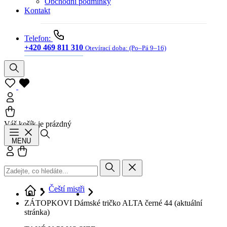
Obchodní podmínky
Kontakt
Telefon:
+420 469 811 310
Otevírací doba:
(Po–Pá 9–16)
Váš košík je prázdný
Hledat
MENU
Přihlásit se
Košík
Čeští mistři
ZÁTOPKOVI Dámské tričko ALTA černé 44
(aktuální
stránka)