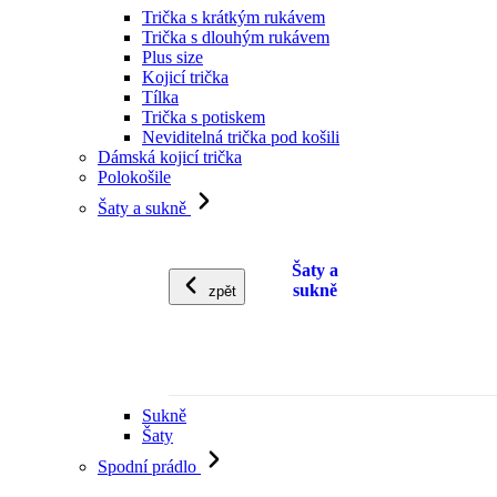
Trička s krátkým rukávem
Trička s dlouhým rukávem
Plus size
Kojicí trička
Tílka
Trička s potiskem
Neviditelná trička pod košili
Dámská kojicí trička
Polokošile
Šaty a sukně
Šaty a
sukně
zpět
Sukně
Šaty
Spodní prádlo