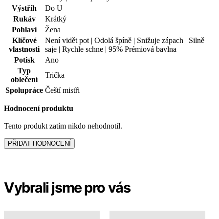
Výstřih
Do U
Rukáv
Krátký
Pohlaví
Žena
Klíčové
Není vidět pot | Odolá špíně | Snižuje zápach | Silně
vlastnosti
saje | Rychle schne | 95% Prémiová bavlna
Potisk
Ano
Typ
Trička
oblečení
Spolupráce
Čeští mistři
Hodnocení produktu
Tento produkt zatím nikdo nehodnotil.
PŘIDAT HODNOCENÍ
Vybrali jsme pro vás