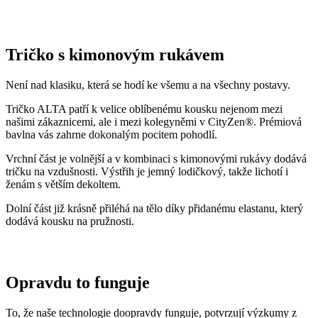
Tričko s kimonovým rukávem
Není nad klasiku, která se hodí ke všemu a na všechny postavy.
Tričko ALTA patří k velice oblíbenému kousku nejenom mezi
našimi zákaznicemi, ale i mezi kolegyněmi v CityZen®. Prémiová
bavlna vás zahrne dokonalým pocitem pohodlí.
Vrchní část je volnější a v kombinaci s kimonovými rukávy dodává
tričku na vzdušnosti. Výstřih je jemný lodičkový, takže lichotí i
ženám s větším dekoltem.
Dolní část již krásně přiléhá na tělo díky přidanému elastanu, který
dodává kousku na pružnosti.
Opravdu to funguje
To, že naše technologie doopravdy funguje, potvrzují výzkumy z