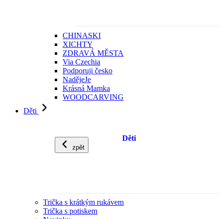
CHINASKI
XICHTY
ZDRAVÁ MĚSTA
Via Czechia
Podporuji česko
NadějeJe
Krásná Mamka
WOODCARVING
Děti
Děti
zpět
Trička s krátkým rukávem
Trička s potiskem