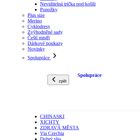
Neviditelná trička pod košili
Ponožky
Plus size
Merino
Cyklodresy
Zvýhodněné sady
Čeští mistři
Dárkové poukazy
Novinky
Spolupráce
Spolupráce
zpět
CHINASKI
XICHTY
ZDRAVÁ MĚSTA
Via Czechia
Dobrý táta