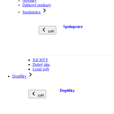
Novinky
Dárkové poukazy
Spolupráce
Spolupráce
zpět
XICHTY
Dobrý táta
Lesní svět
Doplňky
Doplňky
zpět