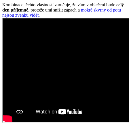
Kombinace těchto vlastností zaručuje, že vám v oblečení bude
celý
den příjemně
, protože umí snížit zápach a
mokré skvrny od potu
nejsou zvenku vidět
.