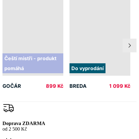
Čeští mistři - produkt
pomáhá
Do vyprodání
GOČÁR
BREDA
899 Kč
1 099 Kč
Doprava ZDARMA
od 2 500 Kč