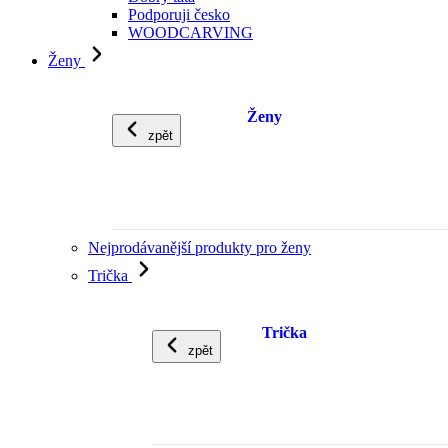
Podporuji česko
WOODCARVING
Ženy
Ženy
zpět
Nejprodávanější produkty pro ženy
Trička
Trička
zpět