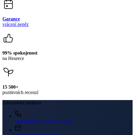
Garance
vrácení peněz
99% spokojenost
na Heurece
15 500+
pozitivních recenzí
Zákaznická podpora
+420 469 811 310
(Po–Pá 9–16)