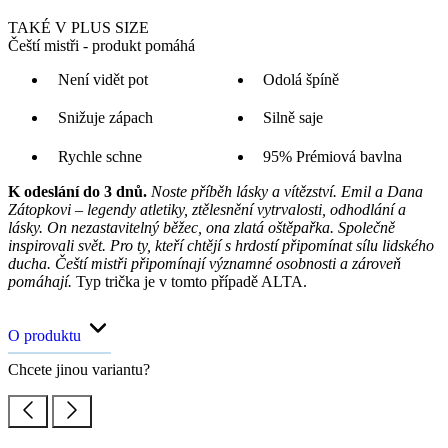
TAKÉ V PLUS SIZE
Čeští mistři - produkt pomáhá
Není vidět pot
Odolá špíně
Snižuje zápach
Silně saje
Rychle schne
95% Prémiová bavlna
K odeslání do 3 dnů.
Noste příběh lásky a vítězství. Emil a Dana
Zátopkovi – legendy atletiky, ztělesnění vytrvalosti, odhodlání a
lásky. On nezastavitelný běžec, ona zlatá oštěpařka. Společně
inspirovali svět. Pro ty, kteří chtějí s hrdostí připomínat sílu lidského
ducha. Čeští mistři připomínají významné osobnosti a zároveň
pomáhají.
Typ trička je v tomto případě ALTA.
O produktu
Chcete jinou variantu?