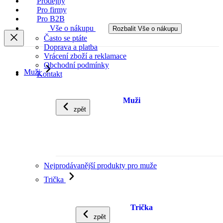
Prodejny
Pro firmy
Pro B2B
Vše o nákupu
Rozbalit Vše o nákupu
Často se ptáte
Doprava a platba
Vrácení zboží a reklamace
Obchodní podmínky
Muži
Kontakt
Muži
zpět
Nejprodávanější produkty pro muže
Trička
Trička
zpět