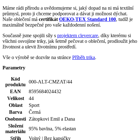
Máme rádi přírodu a uvědomujeme si, jaký dopad na ni má textilní
průmysl, proto ji chceme podporovat a dávat ji možnost dýchat.
Naše oblečení má
certifikát
OEKO-TEX Standard 100
, tudíž je
maximálně bezpečné pro vaše každodenní nošení.
Současně jsme spojili síly s
projektem clevercare
, díky kterému si
všichni osvojíme triky, jak šetrně pečovat o oblečení, prodloužit jeho
životnost a ulevit životnímu prostředí.
Vše o výrobě se dozvíte na stránce
Příběh trika
.
Parametry
Kód
000-ALT-CMZAT/44
produktu
EAN
8595684024432
Velikost
44
Oblast
Sport
Barva
Černá
Osobnosti
Zátopkovi Emil a Dana
Složení
95% bavlna, 5% elastan
materiálu
Střih
Volný | Bez kapsičky