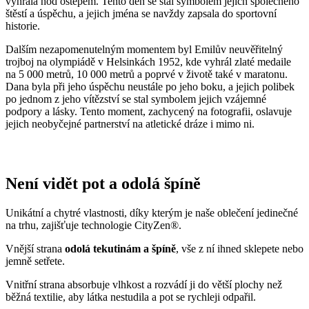
vyhrála hod oštěpem. Tento den se stal symbolem jejich společného
štěstí a úspěchu, a jejich jména se navždy zapsala do sportovní
historie.
Dalším nezapomenutelným momentem byl Emilův neuvěřitelný
trojboj na olympiádě v Helsinkách 1952, kde vyhrál zlaté medaile
na 5 000 metrů, 10 000 metrů a poprvé v životě také v maratonu.
Dana byla při jeho úspěchu neustále po jeho boku, a jejich polibek
po jednom z jeho vítězství se stal symbolem jejich vzájemné
podpory a lásky. Tento moment, zachycený na fotografii, oslavuje
jejich neobyčejné partnerství na atletické dráze i mimo ni.
Není vidět pot a odolá špíně
Unikátní a chytré vlastnosti, díky kterým je naše oblečení jedinečné
na trhu, zajišťuje technologie CityZen®.
Vnější strana
odolá tekutinám a špíně
, vše z ní ihned sklepete nebo
jemně setřete.
Vnitřní strana absorbuje vlhkost a rozvádí ji do větší plochy než
běžná textilie, aby látka nestudila a pot se rychleji odpařil.