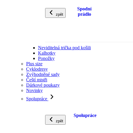
Spodní
prádlo
zpět
Neviditelná trička pod košili
Kalhotky
Ponožky
Plus size
Cyklodresy
Zvýhodněné sady
Čeští mistři
Dárkové poukazy
Novinky
Spolupráce
Spolupráce
zpět