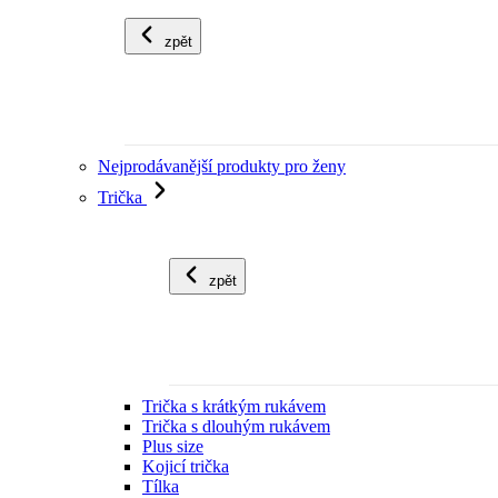
zpět
Nejprodávanější produkty pro ženy
Trička
zpět
Trička s krátkým rukávem
Trička s dlouhým rukávem
Plus size
Kojicí trička
Tílka