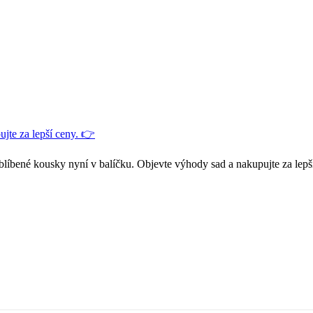
jte za lepší ceny. 👉
blíbené kousky nyní v balíčku. Objevte výhody sad a nakupujte za lepš