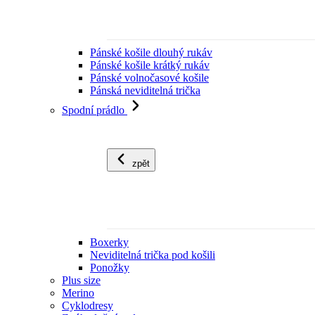
Pánské košile dlouhý rukáv
Pánské košile krátký rukáv
Pánské volnočasové košile
Pánská neviditelná trička
Spodní prádlo
zpět
Boxerky
Neviditelná trička pod košili
Ponožky
Plus size
Merino
Cyklodresy