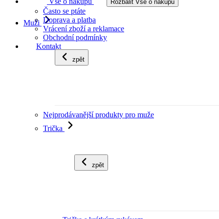
Vše o nákupu
Rozbalit Vše o nákupu
Často se ptáte
Doprava a platba
Muži
Vrácení zboží a reklamace
Obchodní podmínky
Kontakt
zpět
Nejprodávanější produkty pro muže
Trička
zpět