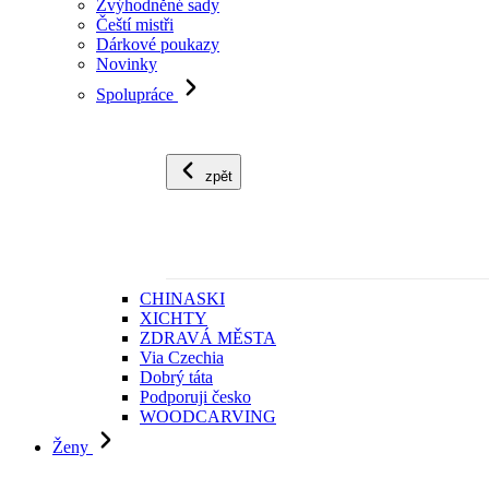
Zvýhodněné sady
Čeští mistři
Dárkové poukazy
Novinky
Spolupráce
zpět
CHINASKI
XICHTY
ZDRAVÁ MĚSTA
Via Czechia
Dobrý táta
Podporuji česko
WOODCARVING
Ženy