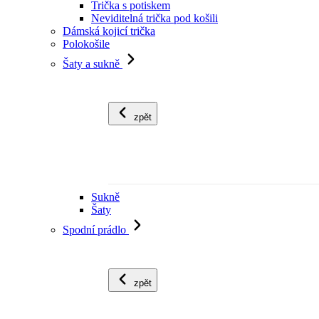
Trička s potiskem
Neviditelná trička pod košili
Dámská kojicí trička
Polokošile
Šaty a sukně
zpět
Sukně
Šaty
Spodní prádlo
zpět