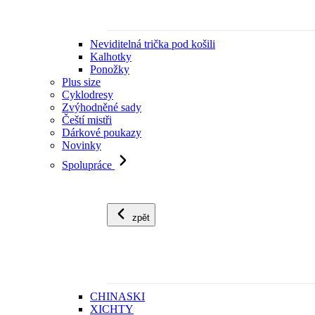
Neviditelná trička pod košili
Kalhotky
Ponožky
Plus size
Cyklodresy
Zvýhodněné sady
Čeští mistři
Dárkové poukazy
Novinky
Spolupráce
zpět
CHINASKI
XICHTY