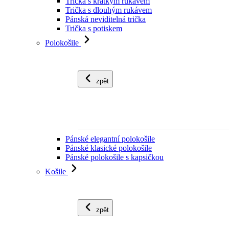
Trička s krátkým rukávem
Trička s dlouhým rukávem
Pánská neviditelná trička
Trička s potiskem
Polokošile
zpět
Pánské elegantní polokošile
Pánské klasické polokošile
Pánské polokošile s kapsičkou
Košile
zpět