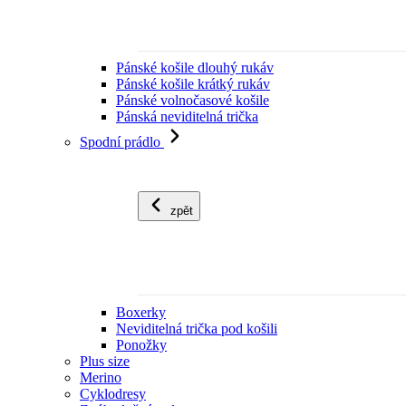
Pánské košile dlouhý rukáv
Pánské košile krátký rukáv
Pánské volnočasové košile
Pánská neviditelná trička
Spodní prádlo
zpět
Boxerky
Neviditelná trička pod košili
Ponožky
Plus size
Merino
Cyklodresy