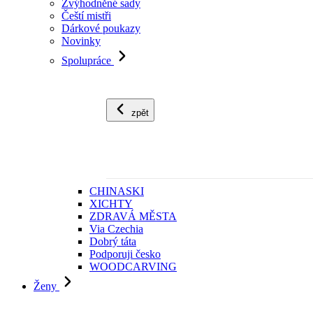
Zvýhodněné sady
Čeští mistři
Dárkové poukazy
Novinky
Spolupráce
zpět
CHINASKI
XICHTY
ZDRAVÁ MĚSTA
Via Czechia
Dobrý táta
Podporuji česko
WOODCARVING
Ženy