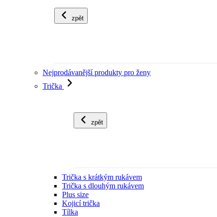
zpět
Nejprodávanější produkty pro ženy
Trička
zpět
Trička s krátkým rukávem
Trička s dlouhým rukávem
Plus size
Kojicí trička
Tílka