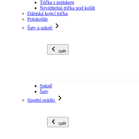
Trička s potiskem
Neviditelná trička pod košili
Dámská kojicí trička
Polokošile
Šaty a sukně
zpět
Sukně
Šaty
Spodní prádlo
zpět