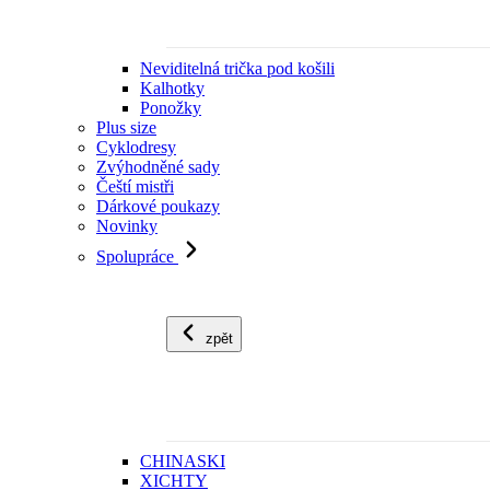
Neviditelná trička pod košili
Kalhotky
Ponožky
Plus size
Cyklodresy
Zvýhodněné sady
Čeští mistři
Dárkové poukazy
Novinky
Spolupráce
zpět
CHINASKI
XICHTY