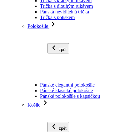
Trička s krátkým rukávem
Trička s dlouhým rukávem
Pánská neviditelná trička
Trička s potiskem
Polokošile
zpět
Pánské elegantní polokošile
Pánské klasické polokošile
Pánské polokošile s kapsičkou
Košile
zpět