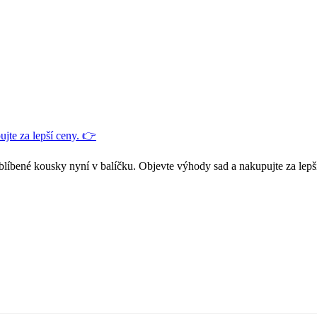
jte za lepší ceny. 👉
blíbené kousky nyní v balíčku. Objevte výhody sad a nakupujte za lepš