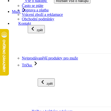
Vše o nákupu
Rozbalit Vše o nákupu
Často se ptáte
Doprava a platba
Muži
Vrácení zboží a reklamace
Obchodní podmínky
Kontakt
zpět
Nejprodávanější produkty pro muže
Trička
zpět