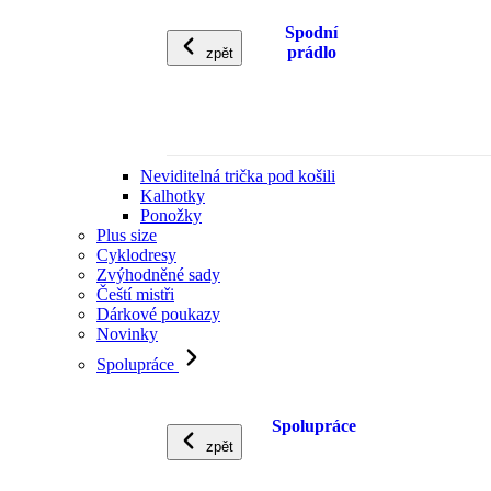
Spodní
prádlo
zpět
Neviditelná trička pod košili
Kalhotky
Ponožky
Plus size
Cyklodresy
Zvýhodněné sady
Čeští mistři
Dárkové poukazy
Novinky
Spolupráce
Spolupráce
zpět