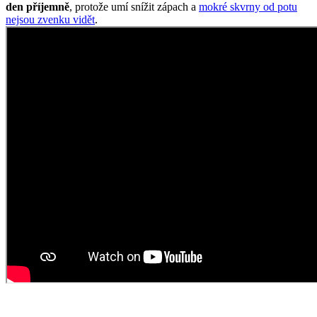
den příjemně
, protože umí snížit zápach a
mokré skvrny od potu
nejsou zvenku vidět
.