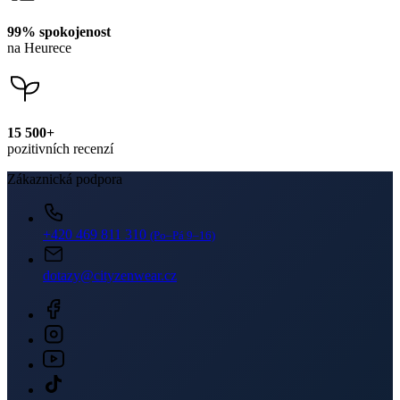
99% spokojenost
na Heurece
15 500+
pozitivních recenzí
Zákaznická podpora
+420 469 811 310
(Po–Pá 9–16)
dotazy@cityzenwear.cz