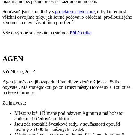
maximálně bezpečné pro vaše každodenní nošení.
Současně jsme spojili síly s
projektem clevercare
, díky kterému si
všichni osvojíme triky, jak šetrně pečovat o oblečení, prodloužit jeho
životnost a ulevit životnímu prostředí.
Vše o výrobě se dozvíte na stránce
Příběh trika
.
AGEN
Věděli jste, že...?
Agen je město v jihozápadní Francii, ve kterém žije cca 35 tis.
obyvatel. Má strategickou polohu mezi městy Bordeaux a Toulouse
na řece Garonne.
Zajímavosti:
Město založili Římané pod názvem Aginum a má bohatou
antickou i středověkou historii.
Jsou zde rozsáhlé švestkové sady, v současnosti opouští
továrny 35 000 tun sušených švestek.
Město je známé svým rugby klubem SU Agen, který patří