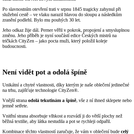
Po slavnostním otevření trati v srpnu 1845 tragicky zahynul při
služební cestě – ve vlaku narazil hlavou do sloupu a následkům
zranění podlehl. Bylo mu pouhých 30 let.
Jeho odkaz žije dál. Perner věřil v pokrok, propojení a smysluplnou
změnu. Jeho příběh je nyní součástí edice Českých mistrů na
tričkách CityZen – jako pocta muži, který položil koleje
budoucnosti.
Není vidět pot a odolá špíně
Unikátní a chytré vlastnosti, díky kterým je naše oblečení jedinečné
na trhu, zajišťuje technologie CityZen®.
Vnější strana
odolá tekutinám a špíně
, vše z ní ihned sklepete nebo
jemně setřete.
Vnitřní strana absorbuje vlhkost a rozvádí ji do větší plochy než
běžná textilie, aby látka nestudila a pot se rychleji odpařil.
Kombinace těchto vlastností zaručuje, že vám v oblečení bude
celý