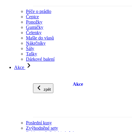
Péče o prádlo
Čepice
Ponožky
Gumičky
Čelenky
Mašle do vlasů
Nákrčníky
Šály
Tašky
Dárkové balení
Akce
Akce
zpět
Poslední kusy
Zvýhodněné sety