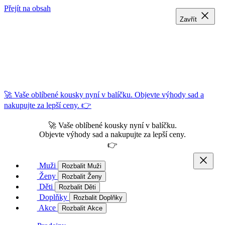
Přejít na obsah
Zavřít
Zavřít
Zavřít
🚀 Vaše oblíbené kousky nyní v balíčku. Objevte výhody sad a
nakupujte za lepší ceny. 👉
🚀 Vaše oblíbené kousky nyní v balíčku.
Objevte výhody sad a nakupujte za lepší ceny.
👉
Muži
Rozbalit Muži
Ženy
Rozbalit Ženy
Děti
Rozbalit Děti
Doplňky
Rozbalit Doplňky
Akce
Rozbalit Akce