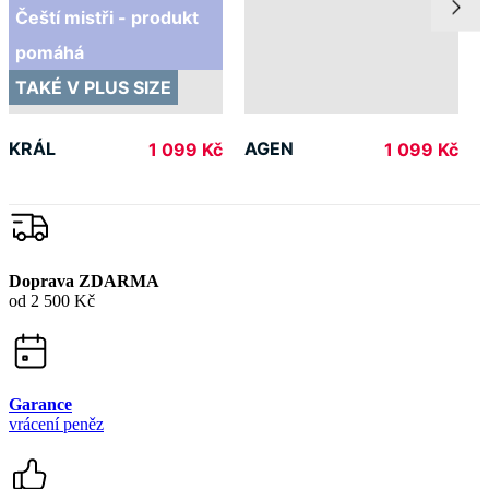
Čeští mistři - produkt
pomáhá
TAKÉ V PLUS SIZE
KRÁL
AGEN
1 099 Kč
1 099 Kč
Doprava ZDARMA
od 2 500 Kč
Garance
vrácení peněz