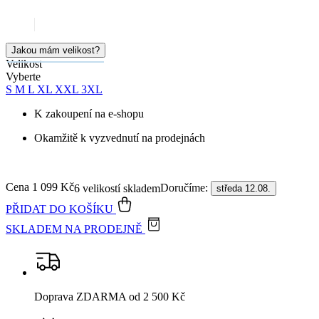
Jakou mám velikost?
Velikost
Vyberte
S
M
L
XL
XXL
3XL
K zakoupení na e-shopu
Okamžitě k vyzvednutí na prodejnách
Cena
1 099 Kč
Doručíme:
6 velikostí skladem
středa 12.08.
PŘIDAT DO KOŠÍKU
SKLADEM NA PRODEJNĚ
Doprava ZDARMA
od 2 500 Kč