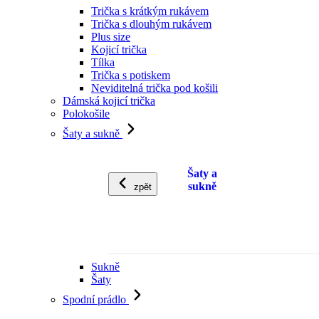
Trička s krátkým rukávem
Trička s dlouhým rukávem
Plus size
Kojicí trička
Tílka
Trička s potiskem
Neviditelná trička pod košili
Dámská kojicí trička
Polokošile
Šaty a sukně
Šaty a
sukně
zpět
Sukně
Šaty
Spodní prádlo