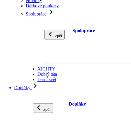
Novinky
Dárkové poukazy
Spolupráce
Spolupráce
zpět
XICHTY
Dobrý táta
Lesní svět
Doplňky
Doplňky
zpět