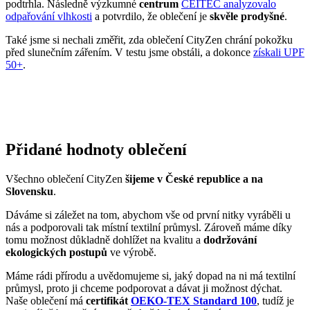
podtrhla. Následně výzkumné
centrum
CEITEC analyzovalo
odpařování vlhkosti
a potvrdilo, že oblečení je
skvěle prodyšné
.
Také jsme si nechali změřit, zda oblečení CityZen chrání pokožku
před slunečním zářením. V testu jsme obstáli, a dokonce
získali UPF
50+
.
Přidané hodnoty oblečení
Všechno oblečení CityZen
šijeme v České republice a na
Slovensku
.
Dáváme si záležet na tom, abychom vše od první nitky vyráběli u
nás a podporovali tak místní textilní průmysl. Zároveň máme díky
tomu možnost důkladně dohlížet na kvalitu a
dodržování
ekologických postupů
ve výrobě.
Máme rádi přírodu a uvědomujeme si, jaký dopad na ni má textilní
průmysl, proto ji chceme podporovat a dávat ji možnost dýchat.
Naše oblečení má
certifikát
OEKO-TEX Standard 100
, tudíž je