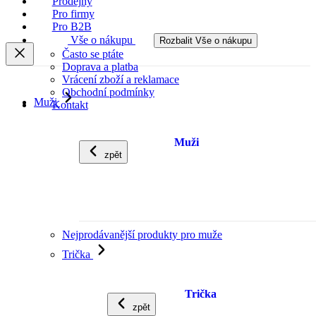
Prodejny
Pro firmy
Pro B2B
Vše o nákupu
Rozbalit Vše o nákupu
Často se ptáte
Doprava a platba
Vrácení zboží a reklamace
Obchodní podmínky
Muži
Kontakt
Muži
zpět
Nejprodávanější produkty pro muže
Trička
Trička
zpět