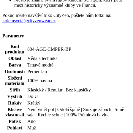
mezi historicky významné kluby ve Francii.
Pokud město navštíví triko CityZen, pošlete nám fotku na:
kolemsveta@cityzenwear.cz
Parametry
Kód
804-AGE-CMPER-BP
produktu
Oblast
Věda a technika
Barva
Tmavě modrá
Osobnosti
Perner Jan
Složení
100% bavlna
materiálu
Střih
Klasický / Regular | Bez kapsičky
Výstřih
Do U
Rukáv
Krátký
Klíčové
Není vidět pot | Odolá špíně | Snižuje zápach | Silně
vlastnosti
saje | Rychle schne | 100% Prémiová bavlna
Potisk
Ano
Pohlaví
Muž