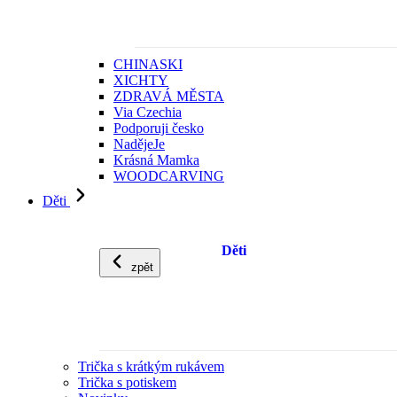
CHINASKI
XICHTY
ZDRAVÁ MĚSTA
Via Czechia
Podporuji česko
NadějeJe
Krásná Mamka
WOODCARVING
Děti
Děti
zpět
Trička s krátkým rukávem
Trička s potiskem