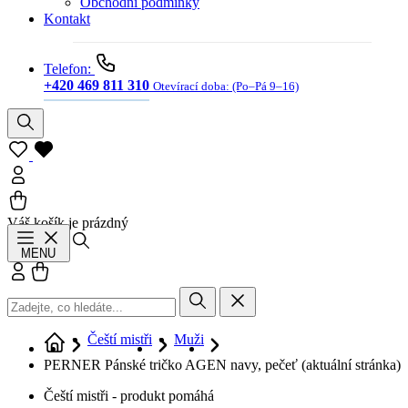
Obchodní podmínky
Kontakt
Telefon:
+420 469 811 310
Otevírací doba:
(Po–Pá 9–16)
Váš košík je prázdný
Hledat
MENU
Přihlásit se
Košík
Čeští mistři
Muži
PERNER Pánské tričko AGEN navy, pečeť
(aktuální stránka)
Čeští mistři - produkt pomáhá