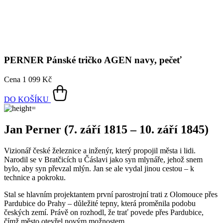
PERNER
Pánské tričko AGEN navy, pečeť
Cena
1 099 Kč
DO KOŠÍKU
Jan Perner (7. září 1815 – 10. září 1845)
Vizionář české železnice a inženýr, který propojil města i lidi.
Narodil se v Bratčicích u Čáslavi jako syn mlynáře, jehož snem
bylo, aby syn převzal mlýn. Jan se ale vydal jinou cestou – k
technice a pokroku.
Stal se hlavním projektantem první parostrojní trati z Olomouce přes
Pardubice do Prahy – důležité tepny, která proměnila podobu
českých zemí. Právě on rozhodl, že trať povede přes Pardubice,
čímž město otevřel novým možnostem.