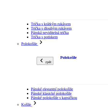
Trička s krátkým rukávem
Trička s dlouhým rukávem
Pánská neviditelná trička
Trička s potiskem
Polokošile
Polokošile
zpět
Pánské elegantní polokošile
Pánské klasické polokošile
Pánské polokošile s kapsičkou
Košile