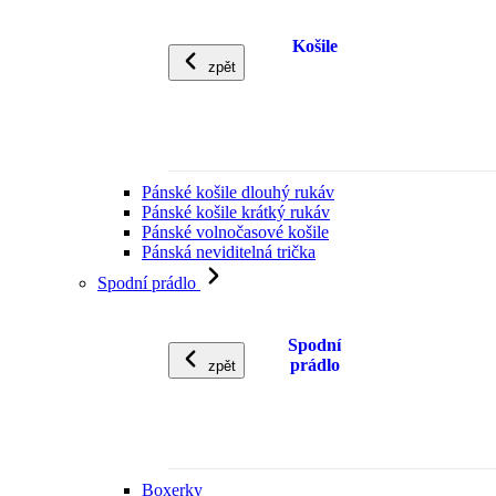
Košile
zpět
Pánské košile dlouhý rukáv
Pánské košile krátký rukáv
Pánské volnočasové košile
Pánská neviditelná trička
Spodní prádlo
Spodní
prádlo
zpět
Boxerky