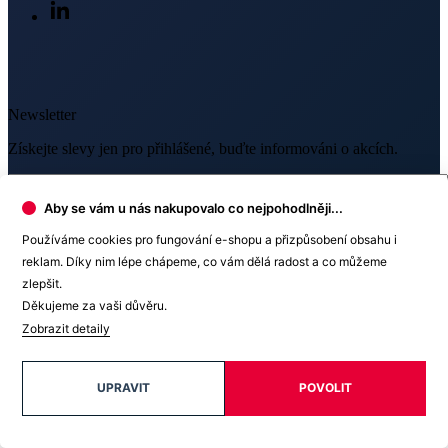
Newsletter
Získejte slevy jen pro přihlášené, buďte informováni o akcích.
Váš e-mail
Aby se vám u nás nakupovalo co nejpohodlněji...
Používáme cookies pro fungování e-shopu a přizpůsobení obsahu i
reklam. Díky nim lépe chápeme, co vám dělá radost a co můžeme
zlepšit.
PŘIHLÁSIT SE K ODBĚRU
Děkujeme za vaši důvěru.
Odesláním souhlasíte se
zpracováním osobních údajů
.
Zobrazit detaily
UPRAVIT
POVOLIT
Prodejny