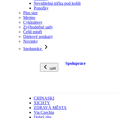
Neviditelná trička pod košili
Ponožky
Plus size
Merino
Cyklodresy
Zvýhodněné sady
Čeští mistři
Dárkové poukazy
Novinky
Spolupráce
Spolupráce
zpět
CHINASKI
XICHTY
ZDRAVÁ MĚSTA
Via Czechia
Dobrý táta