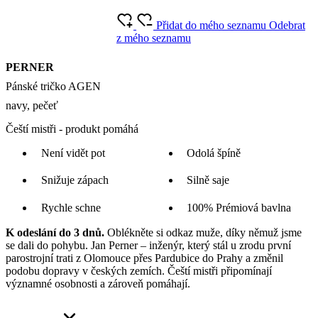
Přidat do mého seznamu
Odebrat
z mého seznamu
PERNER
Pánské tričko AGEN
navy, pečeť
Čeští mistři - produkt pomáhá
Není vidět pot
Odolá špíně
Snižuje zápach
Silně saje
Rychle schne
100% Prémiová bavlna
K odeslání do 3 dnů.
Oblékněte si odkaz muže, díky němuž jsme
se dali do pohybu. Jan Perner – inženýr, který stál u zrodu první
parostrojní trati z Olomouce přes Pardubice do Prahy a změnil
podobu dopravy v českých zemích. Čeští mistři připomínají
významné osobnosti a zároveň pomáhají.