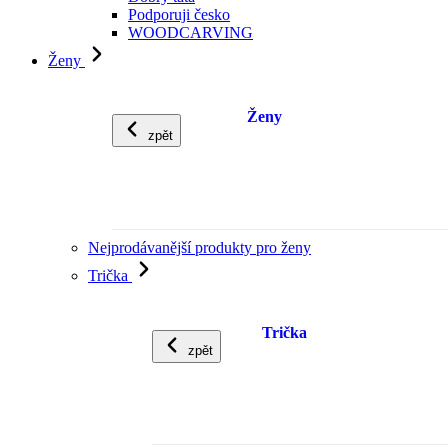
Podporuji česko
WOODCARVING
Ženy
Ženy
zpět
Nejprodávanější produkty pro ženy
Trička
Trička
zpět