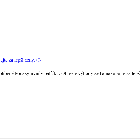
jte za lepší ceny. 👉
blíbené kousky nyní v balíčku. Objevte výhody sad a nakupujte za lepš