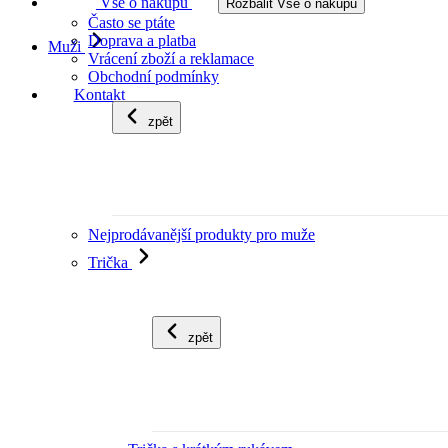
Vše o nákupu
Rozbalit Vše o nákupu
Často se ptáte
Doprava a platba
Muži
Vrácení zboží a reklamace
Obchodní podmínky
Kontakt
zpět
Nejprodávanější produkty pro muže
Trička
zpět