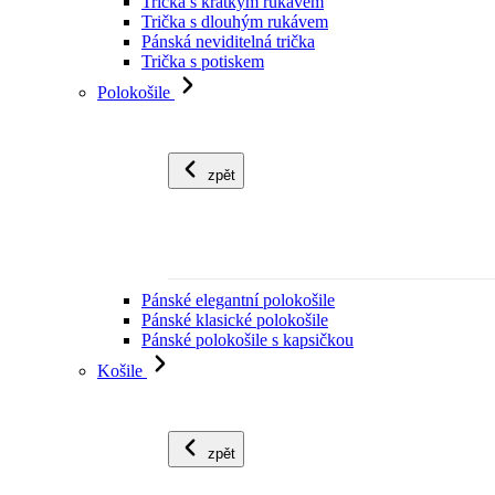
Trička s krátkým rukávem
Trička s dlouhým rukávem
Pánská neviditelná trička
Trička s potiskem
Polokošile
zpět
Pánské elegantní polokošile
Pánské klasické polokošile
Pánské polokošile s kapsičkou
Košile
zpět