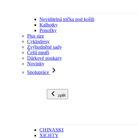
Neviditelná trička pod košili
Kalhotky
Ponožky
Plus size
Cyklodresy
Zvýhodněné sady
Čeští mistři
Dárkové poukazy
Novinky
Spolupráce
zpět
CHINASKI
XICHTY