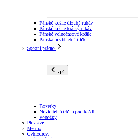
Pánské košile dlouhý rukáv
Pánské košile krátký rukáv
Pánské volnočasové košile
Pánská neviditelná trička
Spodní prádlo
zpět
Boxerky
Neviditelná trička pod košili
Ponožky
Plus size
Merino
Cyklodresy