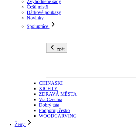
Zvýhodněné sady
Čeští mistři
Dárkové poukazy
Novinky
Spolupráce
zpět
CHINASKI
XICHTY
ZDRAVÁ MĚSTA
Via Czechia
Dobrý táta
Podporuji česko
WOODCARVING
Ženy