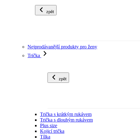
zpět
Nejprodávanější produkty pro ženy
Trička
zpět
Trička s krátkým rukávem
Trička s dlouhým rukávem
Plus size
Kojicí trička
Tílka