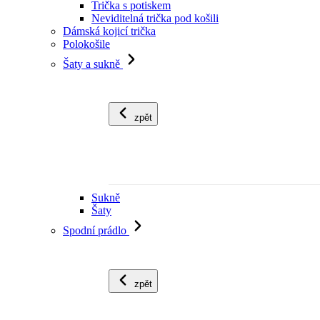
Trička s potiskem
Neviditelná trička pod košili
Dámská kojicí trička
Polokošile
Šaty a sukně
zpět
Sukně
Šaty
Spodní prádlo
zpět