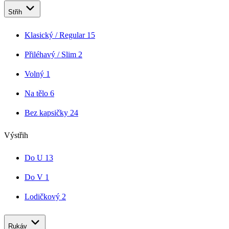
Střih
Klasický / Regular
15
Přiléhavý / Slim
2
Volný
1
Na tělo
6
Bez kapsičky
24
Výstřih
Do U
13
Do V
1
Lodičkový
2
Rukáv