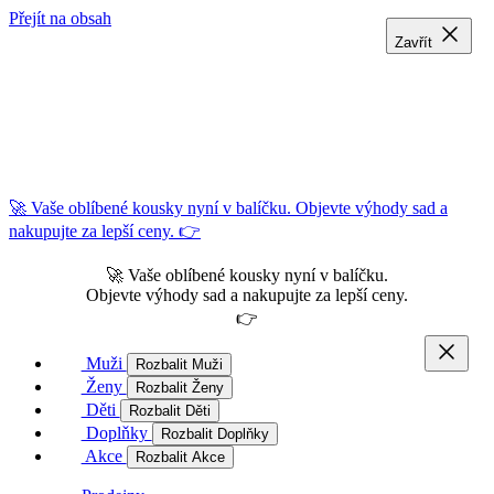
Přejít na obsah
Zavřít
Zavřít
Zavřít
🚀 Vaše oblíbené kousky nyní v balíčku. Objevte výhody sad a
nakupujte za lepší ceny. 👉
🚀 Vaše oblíbené kousky nyní v balíčku.
Objevte výhody sad a nakupujte za lepší ceny.
👉
Muži
Rozbalit Muži
Ženy
Rozbalit Ženy
Děti
Rozbalit Děti
Doplňky
Rozbalit Doplňky
Akce
Rozbalit Akce