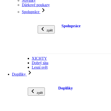
Novinky
Dárkové poukazy
Spolupráce
Spolupráce
zpět
XICHTY
Dobrý táta
Lesní svět
Doplňky
Doplňky
zpět