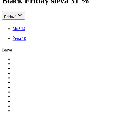
Black Friday sleva 31 %
Pohlaví
Muž
14
Žena
10
Barva