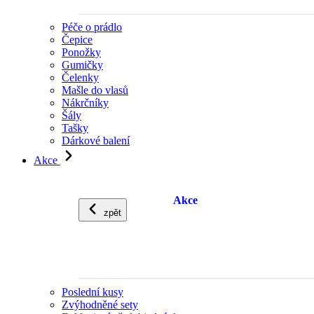
Péče o prádlo
Čepice
Ponožky
Gumičky
Čelenky
Mašle do vlasů
Nákrčníky
Šály
Tašky
Dárkové balení
Akce
Akce
zpět
Poslední kusy
Zvýhodněné sety