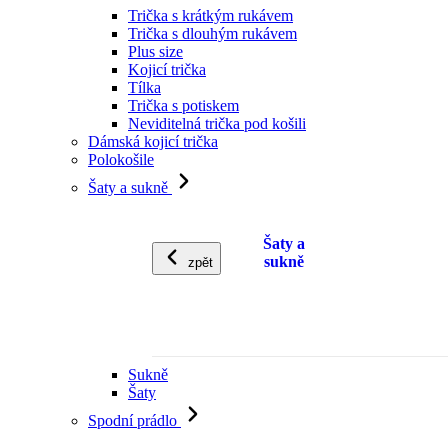
Trička s krátkým rukávem
Trička s dlouhým rukávem
Plus size
Kojicí trička
Tílka
Trička s potiskem
Neviditelná trička pod košili
Dámská kojicí trička
Polokošile
Šaty a sukně
Šaty a
sukně
zpět
Sukně
Šaty
Spodní prádlo