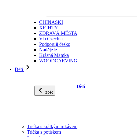
CHINASKI
XICHTY
ZDRAVÁ MĚSTA
Via Czechia
Podporuji česko
NadějeJe
Krásná Mamka
WOODCARVING
Děti
Děti
zpět
Trička s krátkým rukávem
Trička s potiskem