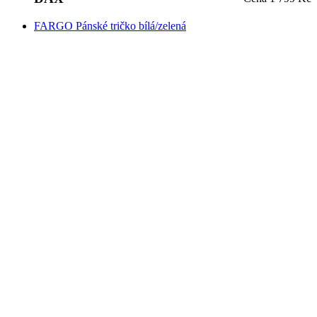
Do vyprodání
Bílá / Zelená
Do vyprodání
Bílá / Zelená
FARGO
Cena
1 499 Kč