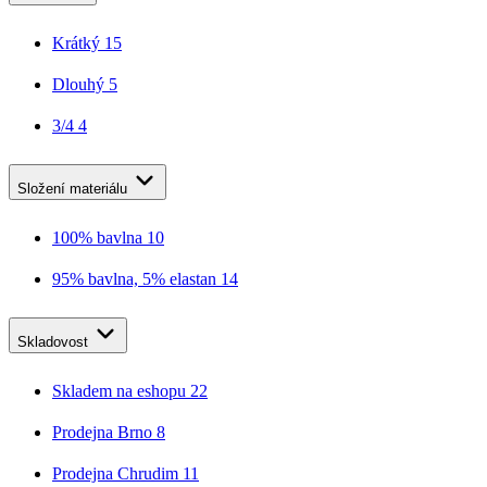
Krátký
15
Dlouhý
5
3/4
4
Složení materiálu
100% bavlna
10
95% bavlna, 5% elastan
14
Skladovost
Skladem na eshopu
22
Prodejna Brno
8
Prodejna Chrudim
11