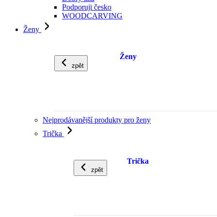
Podporuji česko
WOODCARVING
Ženy
Ženy
zpět
Nejprodávanější produkty pro ženy
Trička
Trička
zpět