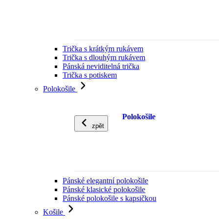
Trička s krátkým rukávem
Trička s dlouhým rukávem
Pánská neviditelná trička
Trička s potiskem
Polokošile
Polokošile
zpět
Pánské elegantní polokošile
Pánské klasické polokošile
Pánské polokošile s kapsičkou
Košile