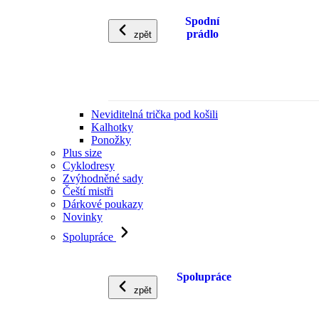
Spodní
prádlo
zpět
Neviditelná trička pod košili
Kalhotky
Ponožky
Plus size
Cyklodresy
Zvýhodněné sady
Čeští mistři
Dárkové poukazy
Novinky
Spolupráce
Spolupráce
zpět