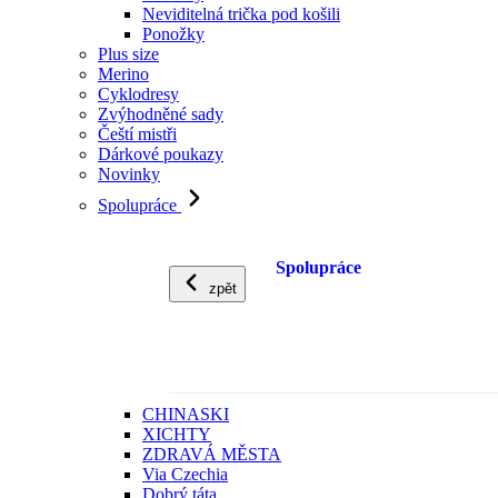
Neviditelná trička pod košili
Ponožky
Plus size
Merino
Cyklodresy
Zvýhodněné sady
Čeští mistři
Dárkové poukazy
Novinky
Spolupráce
Spolupráce
zpět
CHINASKI
XICHTY
ZDRAVÁ MĚSTA
Via Czechia
Dobrý táta