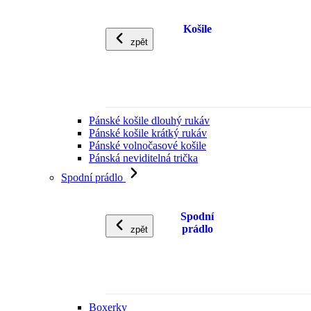
Košile
zpět
Pánské košile dlouhý rukáv
Pánské košile krátký rukáv
Pánské volnočasové košile
Pánská neviditelná trička
Spodní prádlo
Spodní
prádlo
zpět
Boxerky