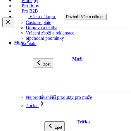
Prodejny
Pro firmy
Pro B2B
Vše o nákupu
Rozbalit Vše o nákupu
Často se ptáte
Doprava a platba
Vrácení zboží a reklamace
Obchodní podmínky
Muži
Kontakt
Muži
zpět
Nejprodávanější produkty pro muže
Trička
Trička
zpět