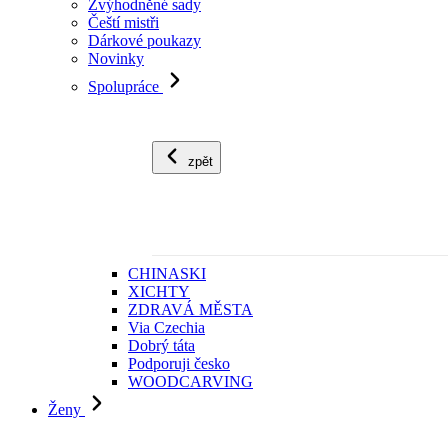
Zvýhodněné sady
Čeští mistři
Dárkové poukazy
Novinky
Spolupráce
zpět
CHINASKI
XICHTY
ZDRAVÁ MĚSTA
Via Czechia
Dobrý táta
Podporuji česko
WOODCARVING
Ženy