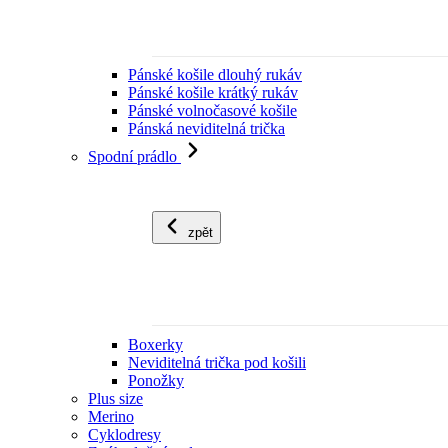
Pánské košile dlouhý rukáv
Pánské košile krátký rukáv
Pánské volnočasové košile
Pánská neviditelná trička
Spodní prádlo
zpět
Boxerky
Neviditelná trička pod košili
Ponožky
Plus size
Merino
Cyklodresy