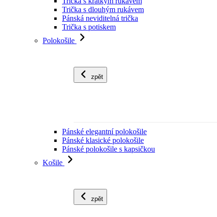
Trička s krátkým rukávem
Trička s dlouhým rukávem
Pánská neviditelná trička
Trička s potiskem
Polokošile
zpět
Pánské elegantní polokošile
Pánské klasické polokošile
Pánské polokošile s kapsičkou
Košile
zpět