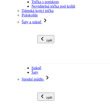
Trička s potiskem
Neviditelná trička pod košili
Dámská kojicí trička
Polokošile
Šaty a sukně
zpět
Sukně
Šaty
Spodní prádlo
zpět