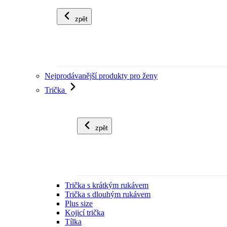
zpět
Nejprodávanější produkty pro ženy
Trička
zpět
Trička s krátkým rukávem
Trička s dlouhým rukávem
Plus size
Kojicí trička
Tílka