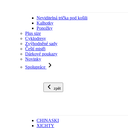
Neviditelná trička pod košili
Kalhotky
Ponožky
Plus size
Cyklodresy
Zvýhodněné sady
Čeští mistři
Dárkové poukazy
Novinky
Spolupráce
zpět
CHINASKI
XICHTY