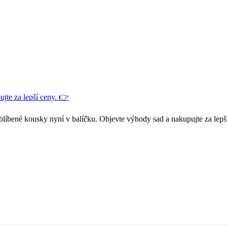
jte za lepší ceny. 👉
blíbené kousky nyní v balíčku. Objevte výhody sad a nakupujte za lepš