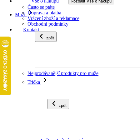
Vše o nákupu
Rozbalit Vše o nákupu
Často se ptáte
Doprava a platba
Muži
Vrácení zboží a reklamace
Obchodní podmínky
Kontakt
zpět
Nejprodávanější produkty pro muže
Trička
zpět