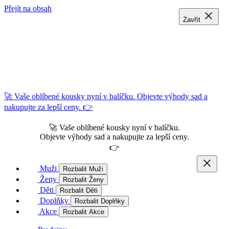
Přejít na obsah
Zavřít
Zavřít
Zavřít
🚀 Vaše oblíbené kousky nyní v balíčku. Objevte výhody sad a
nakupujte za lepší ceny. 👉
🚀 Vaše oblíbené kousky nyní v balíčku.
Objevte výhody sad a nakupujte za lepší ceny.
👉
Muži
Rozbalit Muži
Ženy
Rozbalit Ženy
Děti
Rozbalit Děti
Doplňky
Rozbalit Doplňky
Akce
Rozbalit Akce