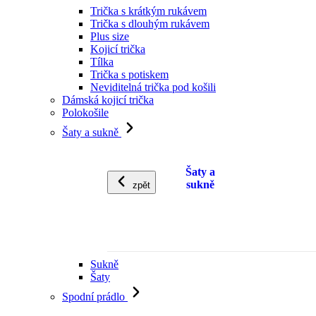
Trička s krátkým rukávem
Trička s dlouhým rukávem
Plus size
Kojicí trička
Tílka
Trička s potiskem
Neviditelná trička pod košili
Dámská kojicí trička
Polokošile
Šaty a sukně
Šaty a
sukně
zpět
Sukně
Šaty
Spodní prádlo