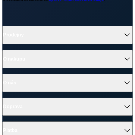
Prodejny
O nákupu
O nás
Doprava
Platba