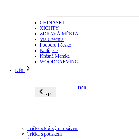
CHINASKI
XICHTY
ZDRAVÁ MĚSTA
Via Czechia
Podporuji česko
NadějeJe
Krásná Mamka
WOODCARVING
Děti
Děti
zpět
Trička s krátkým rukávem
Trička s potiskem