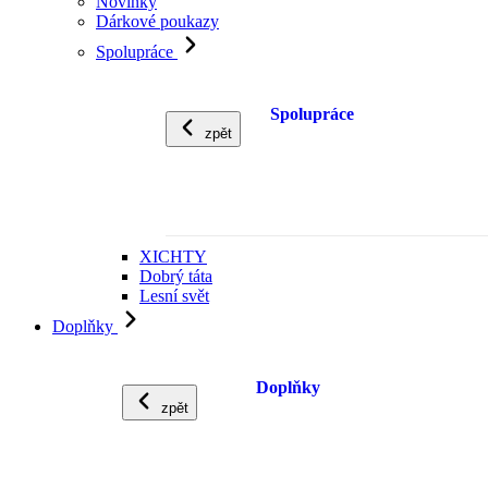
Novinky
Dárkové poukazy
Spolupráce
Spolupráce
zpět
XICHTY
Dobrý táta
Lesní svět
Doplňky
Doplňky
zpět