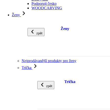
Podporuji česko
WOODCARVING
Ženy
Ženy
zpět
Nejprodávanější produkty pro ženy
Trička
Trička
zpět