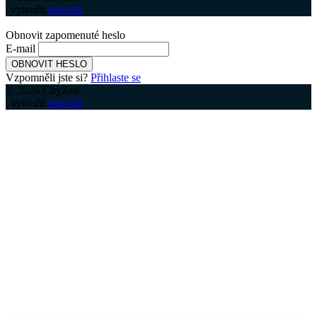
| vytvořil
emorfiq
Obnovit zapomenuté heslo
E-mail
OBNOVIT HESLO
Vzpomněli jste si?
Přihlaste se
© 2026 CityZen
| vytvořil
emorfiq