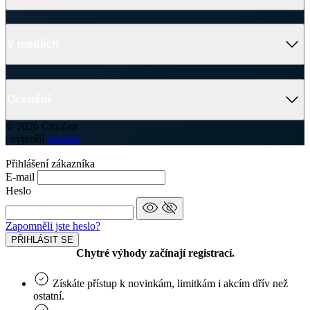
V médiích
Ocenění
© 2026 CityZen
| vytvořil
emorfiq
Přihlášení zákazníka
E-mail
Heslo
Zapomněli jste heslo?
PŘIHLÁSIT SE
Chytré výhody začínají registrací.
Získáte přístup k novinkám, limitkám i akcím dřív než
ostatní.