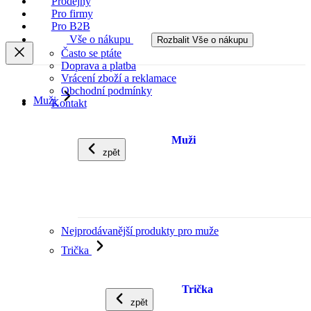
Prodejny
Pro firmy
Pro B2B
Vše o nákupu
Rozbalit Vše o nákupu
Často se ptáte
Doprava a platba
Vrácení zboží a reklamace
Obchodní podmínky
Muži
Kontakt
Muži
zpět
Nejprodávanější produkty pro muže
Trička
Trička
zpět