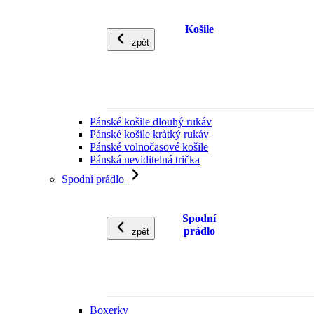
Košile
zpět
Pánské košile dlouhý rukáv
Pánské košile krátký rukáv
Pánské volnočasové košile
Pánská neviditelná trička
Spodní prádlo
Spodní
prádlo
zpět
Boxerky