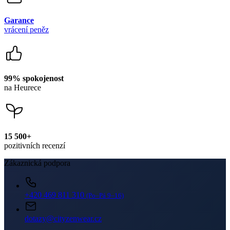
Garance
vrácení peněz
99% spokojenost
na Heurece
15 500+
pozitivních recenzí
Zákaznická podpora
+420 469 811 310
(Po–Pá 9–16)
dotazy@cityzenwear.cz