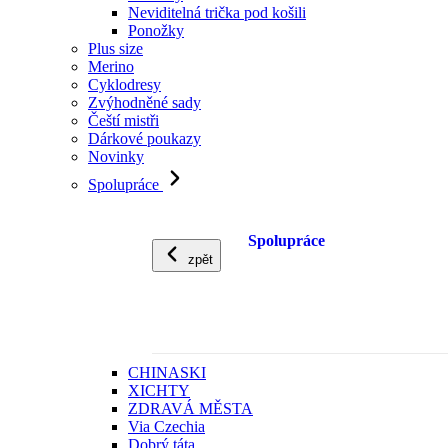
Neviditelná trička pod košili
Ponožky
Plus size
Merino
Cyklodresy
Zvýhodněné sady
Čeští mistři
Dárkové poukazy
Novinky
Spolupráce
Spolupráce
zpět
CHINASKI
XICHTY
ZDRAVÁ MĚSTA
Via Czechia
Dobrý táta