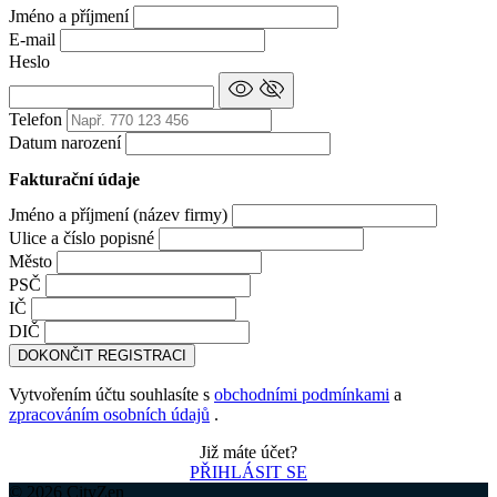
Jméno a příjmení
E-mail
Heslo
Telefon
Datum narození
Fakturační údaje
Jméno a příjmení (název firmy)
Ulice a číslo popisné
Město
PSČ
IČ
DIČ
DOKONČIT REGISTRACI
Vytvořením účtu souhlasíte s
obchodními podmínkami
a
zpracováním osobních údajů
.
Již máte účet?
PŘIHLÁSIT SE
© 2026 CityZen