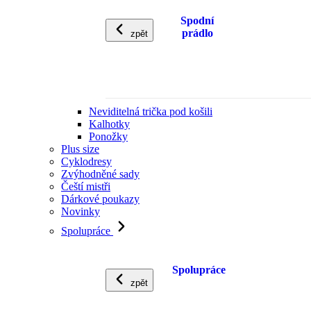
Spodní
prádlo
zpět
Neviditelná trička pod košili
Kalhotky
Ponožky
Plus size
Cyklodresy
Zvýhodněné sady
Čeští mistři
Dárkové poukazy
Novinky
Spolupráce
Spolupráce
zpět