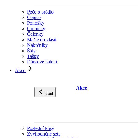
Péče o prádlo
Čepice
Ponožky
Gumičky
Čelenky
Mašle do vlasů
Nákrčníky
Šály
Tašky
Dárkové balení
Akce
Akce
zpět
Poslední kusy
Zvýhodněné sety