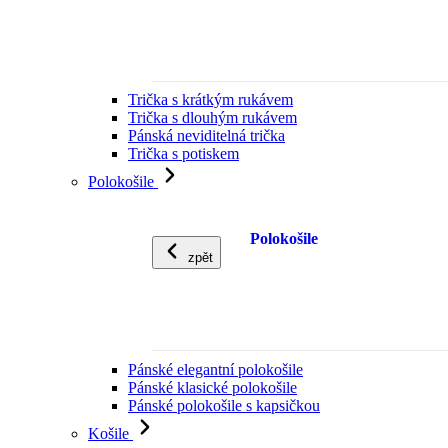
Trička s krátkým rukávem
Trička s dlouhým rukávem
Pánská neviditelná trička
Trička s potiskem
Polokošile
Polokošile
zpět
Pánské elegantní polokošile
Pánské klasické polokošile
Pánské polokošile s kapsičkou
Košile