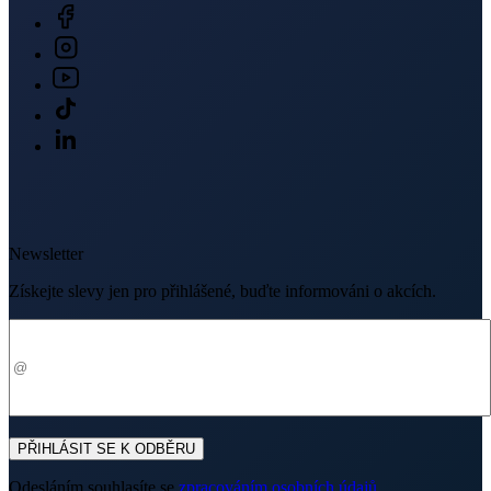
Newsletter
Získejte slevy jen pro přihlášené, buďte informováni o akcích.
Váš e-mail
PŘIHLÁSIT SE K ODBĚRU
Odesláním souhlasíte se
zpracováním osobních údajů
.